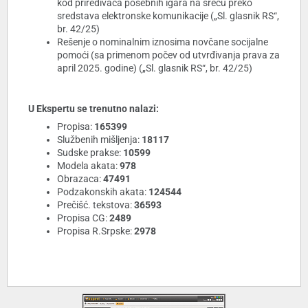
kod priređivača posebnih igara na sreću preko
sredstava elektronske komunikacije („Sl. glasnik RS“,
br. 42/25)
Rešenje o nominalnim iznosima novčane socijalne
pomoći (sa primenom počev od utvrđivanja prava za
april 2025. godine) („Sl. glasnik RS“, br. 42/25)
U Ekspertu se trenutno nalazi:
Propisa:
165399
Službenih mišljenja:
18117
Sudske prakse:
10599
Modela akata:
978
Obrazaca:
47491
Podzakonskih akata:
124544
Prečišć. tekstova:
36593
Propisa CG:
2489
Propisa R.Srpske:
2978