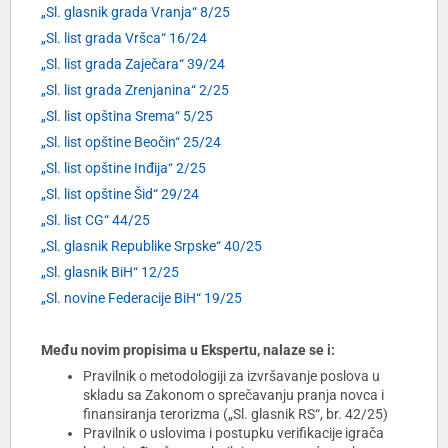
„Sl. glasnik grada Vranja“ 8/25
„Sl. list grada Vršca“ 16/24
„Sl. list grada Zaječara“ 39/24
„Sl. list grada Zrenjanina“ 2/25
„Sl. list opština Srema“ 5/25
„Sl. list opštine Beočin“ 25/24
„Sl. list opštine Inđija“ 2/25
„Sl. list opštine Šid“ 29/24
„Sl. list CG“ 44/25
„Sl. glasnik Republike Srpske“ 40/25
„Sl. glasnik BiH“ 12/25
„Sl. novine Federacije BiH“ 19/25
Među novim propisima u Ekspertu, nalaze se i:
Pravilnik o metodologiji za izvršavanje poslova u
skladu sa Zakonom o sprečavanju pranja novca i
finansiranja terorizma („Sl. glasnik RS“, br. 42/25)
Pravilnik o uslovima i postupku verifikacije igrača