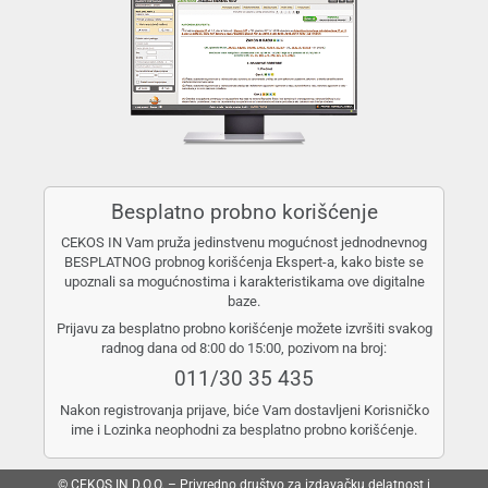
Besplatno probno korišćenje
CEKOS IN Vam pruža jedinstvenu mogućnost jednodnevnog
BESPLATNOG probnog korišćenja Ekspert-a, kako biste se
upoznali sa mogućnostima i karakteristikama ove digitalne
baze.
Prijavu za besplatno probno korišćenje možete izvršiti svakog
radnog dana od 8:00 do 15:00, pozivom na broj:
011/30 35 435
Nakon registrovanja prijave, biće Vam dostavljeni Korisničko
ime i Lozinka neophodni za besplatno probno korišćenje.
© CEKOS IN D.O.O. – Privredno društvo za izdavačku delatnost i