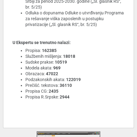
Srbiji za period 2025-2030. godine („Sl. glasnik RS“,
br. 5/25)
Odluka o dopunama Odluke o utvrđivanju Programa
za rešavanje viška zaposlenih u postupku
privatizacije („Sl. glasnik RS“, br. 5/25)
U Ekspertu se trenutno nalazi:
Propisa:
162385
Službenih mišljenja:
18018
Sudske prakse:
10519
Modela akata:
969
Obrazaca:
47022
Podzakonskih akata:
122019
Prečišć. tekstova:
36110
Propisa CG:
2435
Propisa R.Srpske:
2944