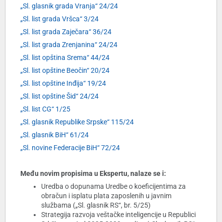
„Sl. glasnik grada Vranja“ 24/24
„Sl. list grada Vršca“ 3/24
„Sl. list grada Zaječara“ 36/24
„Sl. list grada Zrenjanina“ 24/24
„Sl. list opština Srema“ 44/24
„Sl. list opštine Beočin“ 20/24
„Sl. list opštine Inđija“ 19/24
„Sl. list opštine Šid“ 24/24
„Sl. list CG“ 1/25
„Sl. glasnik Republike Srpske“ 115/24
„Sl. glasnik BiH“ 61/24
„Sl. novine Federacije BiH“ 72/24
Među novim propisima u Ekspertu, nalaze se i:
Uredba o dopunama Uredbe o koeficijentima za
obračun i isplatu plata zaposlenih u javnim
službama („Sl. glasnik RS“, br. 5/25)
Strategija razvoja veštačke inteligencije u Republici