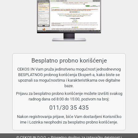
Besplatno probno korišćenje
CEKOS IN Vam pruža jedinstvenu mogućnost jednodnevnog
BESPLATNOG probnog korišćenja Ekspert-a, kako biste se
upoznali sa mogućnostima i karakteristikama ove digitalne
baze.
Prijavu za besplatno probno korišćenje možete izvršiti svakog
radnog dana od 8:00 do 15:00, pozivom na broj:
011/30 35 435
Nakon registrovanja prijave, biće Vam dostavljeni Korisničko
ime i Lozinka neophodni za besplatno probno korišćenje.
© CEKOS IN D.O.O. – Privredno društvo za izdavačku delatnost i