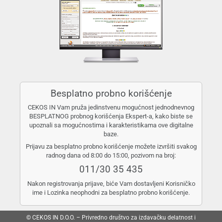
Besplatno probno korišćenje
CEKOS IN Vam pruža jedinstvenu mogućnost jednodnevnog
BESPLATNOG probnog korišćenja Ekspert-a, kako biste se
upoznali sa mogućnostima i karakteristikama ove digitalne
baze.
Prijavu za besplatno probno korišćenje možete izvršiti svakog
radnog dana od 8:00 do 15:00, pozivom na broj:
011/30 35 435
Nakon registrovanja prijave, biće Vam dostavljeni Korisničko
ime i Lozinka neophodni za besplatno probno korišćenje.
© CEKOS IN D.O.O. – Privredno društvo za izdavačku delatnost i