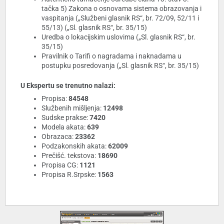
tačka 5) Zakona o osnovama sistema obrazovanja i
vaspitanja („Službeni glasnik RS“, br. 72/09, 52/11 i
55/13) („Sl. glasnik RS“, br. 35/15)
Uredba o lokacijskim uslovima („Sl. glasnik RS“, br.
35/15)
Pravilnik o Tarifi o nagradama i naknadama u
postupku posredovanja („Sl. glasnik RS“, br. 35/15)
U Ekspertu se trenutno nalazi:
Propisa:
84548
Službenih mišljenja:
12498
Sudske prakse:
7420
Modela akata:
639
Obrazaca:
23362
Podzakonskih akata:
62009
Prečišć. tekstova:
18690
Propisa CG:
1121
Propisa R.Srpske:
1563