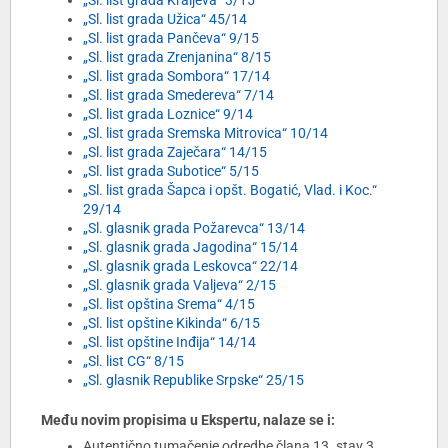
„Sl. list grada Kraljeva“ 3/15
„Sl. list grada Užica“ 45/14
„Sl. list grada Pančeva“ 9/15
„Sl. list grada Zrenjanina“ 8/15
„Sl. list grada Sombora“ 17/14
„Sl. list grada Smedereva“ 7/14
„Sl. list grada Loznice“ 9/14
„Sl. list grada Sremska Mitrovica“ 10/14
„Sl. list grada Zaječara“ 14/15
„Sl. list grada Subotice“ 5/15
„Sl. list grada Šapca i opšt. Bogatić, Vlad. i Koc.“
29/14
„Sl. glasnik grada Požarevca“ 13/14
„Sl. glasnik grada Jagodina“ 15/14
„Sl. glasnik grada Leskovca“ 22/14
„Sl. glasnik grada Valjeva“ 2/15
„Sl. list opština Srema“ 4/15
„Sl. list opštine Kikinda“ 6/15
„Sl. list opštine Inđija“ 14/14
„Sl. list CG“ 8/15
„Sl. glasnik Republike Srpske“ 25/15
Među novim propisima u Ekspertu, nalaze se i:
Autentično tumačenje odredbe člana 13. stav 3.