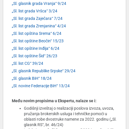
„Sl. glasnik grada Vranja“ 9/24
„Sl. list grada Vršca“ 3/24
„Sl. list grada Zaječara“ 7/24
„Sl. list grada Zrenjanina“ 4/24
„Sl. list opština Srema“ 6/24
„Sl. list opštine Beočin“ 15/23
„Sl. list opštine Inđija“ 6/24
„Sl. list opštine Šid“ 26/23
„Sl. list CG“ 39/24
„Sl. glasnik Republike Srpske“ 29/24
„Sl. glasnik BiH“ 18/24
„Sl. novine Federacije BiH“ 13/24
Među novim propisima u Ekspertu, nalaze se i:
Godišnji izveštaj o realizaciji poslova izvoza, uvoza,
pružanja brokerskih usluga i tehničke pomoći u
oblasti robe dvostruke namene za 2022. godinu („Sl.
glasnik RS“, br. 46/24)