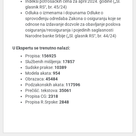
Indeksi potrošačkih cena za april 2024. godine („Sl.
glasnik RS“, br. 45/24)
Odluka o izmenama i dopunama Odluke o
sprovođenju odredaba Zakona o osiguranju koje se
odnose na izdavanje dozvole za obavljanje poslova
osiguranja/reosiguranja i pojedinih saglasnosti
Narodne banke Srbije („Sl. glasnik RS“, br. 44/24)
U Ekspertu se trenutno nalazi:
Propisa:
156925
Službenih mišljenja:
17857
Sudske prakse:
10389
Modela akata:
954
Obrazaca:
45484
Podzakonskih akata:
117596
Prečišć. tekstova:
35061
Propisa CG:
2318
Propisa R.Srpske:
2848