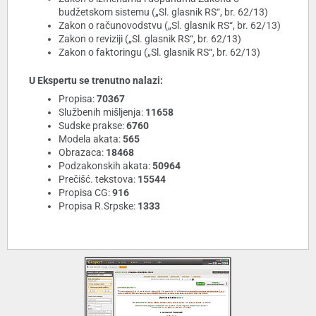
budžetskom sistemu („Sl. glasnik RS“, br. 62/13)
Zakon o računovodstvu („Sl. glasnik RS“, br. 62/13)
Zakon o reviziji („Sl. glasnik RS“, br. 62/13)
Zakon o faktoringu („Sl. glasnik RS“, br. 62/13)
U Ekspertu se trenutno nalazi:
Propisa:
70367
Službenih mišljenja:
11658
Sudske prakse:
6760
Modela akata:
565
Obrazaca:
18468
Podzakonskih akata:
50964
Prečišć. tekstova:
15544
Propisa CG:
916
Propisa R.Srpske:
1333