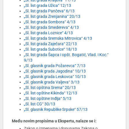
„Sl. list grada Kraljeva“ 11/13
„Sl. list grada Užica“ 12/13
„Sl. list grada Pančeva“ 6/13
„Sl. list grada Zrenjanina“ 20/13
„Sl. list grada Sombora“ 4/13
„Sl. list grada Smedereva“ 4/13
„Sl. list grada Loznice“ 4/13
„Sl. list grada Sremska Mitrovica“ 4/13
„Sl. list grada Zaječara“ 22/13
„Sl. list grada Subotice“ 18/13
„Sl. list grada Šapca i opšt. Bogatić, Vlad. i Koc.“
9/13
„Sl. glasnik grada Požarevca“ 7/13
„Sl. glasnik grada Jagodina“ 10/13
„Sl. glasnik grada Leskovca“ 10/13
„Sl. glasnik grada Valjeva“ 3/13
„Sl. list opština Srema“ 20/13
„Sl. list opštine Kikinda“ 12/13
„Sl. list opštine Inđija“ 5/13
„Sl. list CG“ 30/13
„Sl. glasnik Republike Srpske“ 57/13
Među novim propisima u Ekspertu, nalaze se i:
Zakon o izmenama i dopunama Zakona o