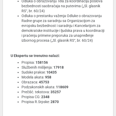
Odluka o obrazovanju Tela za koordinaciju poslova
bezbednosti saobraćaja na putevima („Sl. glasnik
RS“, br. 60/24)
Odluka o prestanku važenja Odluke o obrazovanju
Radne grupe za saradnju sa Organizacijom za
evropsku bezbednost i saradnju i Kancelarijom za
demokratske institucije i ljudska prava u koordinaciji
i praćenju primene preporuka za unapređenje
izbornog procesa („Sl. glasnik RS“, br. 60/24)
U Ekspertu se trenutno nalazi:
Propisa:
158156
Službenih mišljenja:
17918
Sudske prakse:
10435
Modela akata:
958
Obrazaca:
45753
Podzakonskih akata:
118609
Prečišć. tekstova:
35257
Propisa CG:
2348
Propisa R.Srpske:
2870