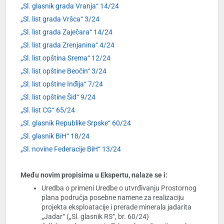
„Sl. glasnik grada Vranja“ 14/24
„Sl. list grada Vršca“ 3/24
„Sl. list grada Zaječara“ 14/24
„Sl. list grada Zrenjanina“ 4/24
„Sl. list opština Srema“ 12/24
„Sl. list opštine Beočin“ 3/24
„Sl. list opštine Inđija“ 7/24
„Sl. list opštine Šid“ 9/24
„Sl. list CG“ 65/24
„Sl. glasnik Republike Srpske“ 60/24
„Sl. glasnik BiH“ 18/24
„Sl. novine Federacije BiH“ 13/24
Među novim propisima u Ekspertu, nalaze se i:
Uredba o primeni Uredbe o utvrđivanju Prostornog
plana područja posebne namene za realizaciju
projekta eksploatacije i prerade minerala jadarita
„Jadar“ („Sl. glasnik RS“, br. 60/24)