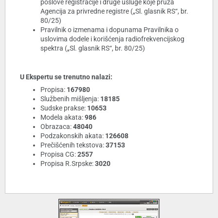
poslove registracije i druge usluge koje pruža
Agencija za privredne registre („Sl. glasnik RS“, br.
80/25)
Pravilnik o izmenama i dopunama Pravilnika o
uslovima dodele i korišćenja radiofrekvencijskog
spektra („Sl. glasnik RS“, br. 80/25)
U Ekspertu se trenutno nalazi:
Propisa:
167980
Službenih mišljenja:
18185
Sudske prakse:
10653
Modela akata:
986
Obrazaca:
48040
Podzakonskih akata:
126608
Prečišćenih tekstova:
37153
Propisa CG:
2557
Propisa R.Srpske:
3020