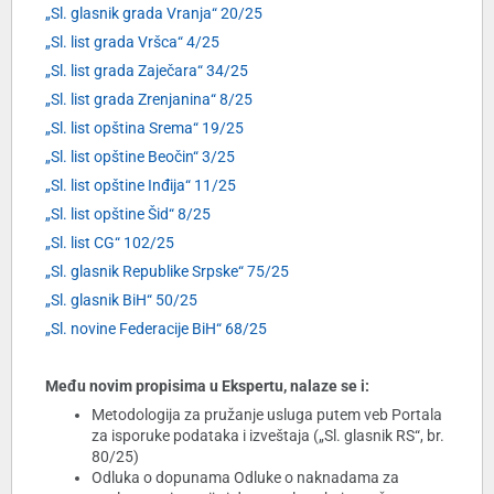
„Sl. glasnik grada Vranja“ 20/25
„Sl. list grada Vršca“ 4/25
„Sl. list grada Zaječara“ 34/25
„Sl. list grada Zrenjanina“ 8/25
„Sl. list opština Srema“ 19/25
„Sl. list opštine Beočin“ 3/25
„Sl. list opštine Inđija“ 11/25
„Sl. list opštine Šid“ 8/25
„Sl. list CG“ 102/25
„Sl. glasnik Republike Srpske“ 75/25
„Sl. glasnik BiH“ 50/25
„Sl. novine Federacije BiH“ 68/25
Među novim propisima u Ekspertu, nalaze se i:
Metodologija za pružanje usluga putem veb Portala
za isporuke podataka i izveštaja („Sl. glasnik RS“, br.
80/25)
Odluka o dopunama Odluke o naknadama za