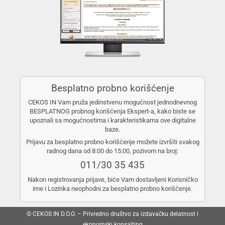
Besplatno probno korišćenje
CEKOS IN Vam pruža jedinstvenu mogućnost jednodnevnog
BESPLATNOG probnog korišćenja Ekspert-a, kako biste se
upoznali sa mogućnostima i karakteristikama ove digitalne
baze.
Prijavu za besplatno probno korišćenje možete izvršiti svakog
radnog dana od 8:00 do 15:00, pozivom na broj:
011/30 35 435
Nakon registrovanja prijave, biće Vam dostavljeni Korisničko
ime i Lozinka neophodni za besplatno probno korišćenje.
© CEKOS IN D.O.O. – Privredno društvo za izdavačku delatnost i
ekonomski konsalting