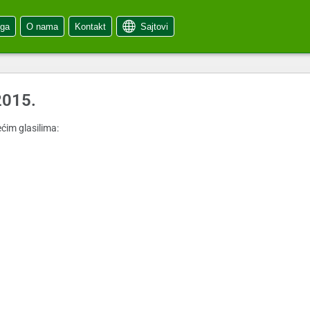
oga
O nama
Kontakt
Sajtovi
2015.
ćim glasilima: