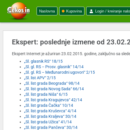
Naslovna
Kupovina
Login / kreiranje nal
Ekspert: poslednje izmene od 23.02.
Ekspert Internet je ažuriran 23.02.2015. godine, zaključno sa slede
„Sl. glasnik RS“ 18/15
„Sl. gl. RS – Prosv. glasnik“ 14/14
„Sl. gl. RS – Međunarodni ugovori“ 2/15
„Sl. list APV“ 2/15
„Sl. list grada Beograda“ 98/14
„Sl. list grada Novog Sada“ 66/14
„Sl. list grada Niša“ 6/15
„Sl. list grada Kragujevca“ 42/14
„Sl. list grada Čačka“ 10/14
„Sl. list grada Kruševca“ 4/14
„Sl. list grada Kraljeva“ 30/14
„Sl. list grada Užica“ 41/14
„Sl. list grada Pančeva“ 30/14