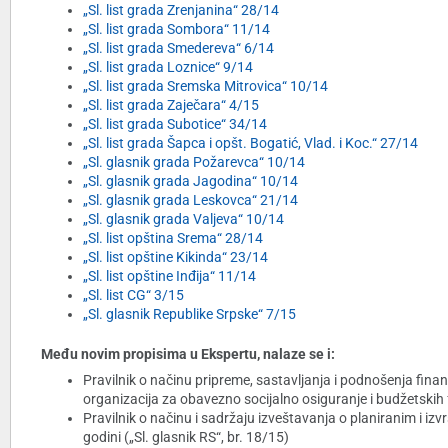
„Sl. list grada Zrenjanina“ 28/14
„Sl. list grada Sombora“ 11/14
„Sl. list grada Smedereva“ 6/14
„Sl. list grada Loznice“ 9/14
„Sl. list grada Sremska Mitrovica“ 10/14
„Sl. list grada Zaječara“ 4/15
„Sl. list grada Subotice“ 34/14
„Sl. list grada Šapca i opšt. Bogatić, Vlad. i Koc.“ 27/14
„Sl. glasnik grada Požarevca“ 10/14
„Sl. glasnik grada Jagodina“ 10/14
„Sl. glasnik grada Leskovca“ 21/14
„Sl. glasnik grada Valjeva“ 10/14
„Sl. list opština Srema“ 28/14
„Sl. list opštine Kikinda“ 23/14
„Sl. list opštine Inđija“ 11/14
„Sl. list CG“ 3/15
„Sl. glasnik Republike Srpske“ 7/15
Među novim propisima u Ekspertu, nalaze se i:
Pravilnik o načinu pripreme, sastavljanja i podnošenja finan
organizacija za obavezno socijalno osiguranje i budžetskih f
Pravilnik o načinu i sadržaju izveštavanja o planiranim i iz
godini („Sl. glasnik RS“, br. 18/15)