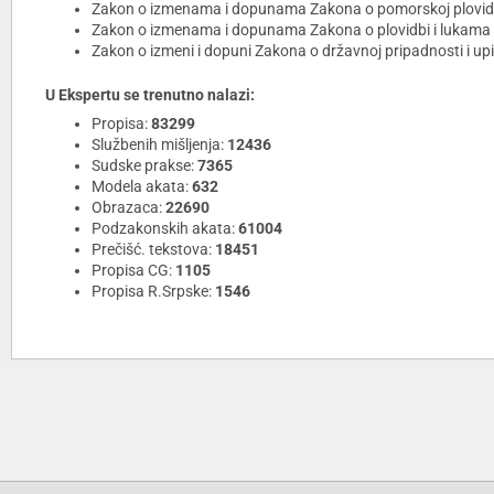
Zakon o izmenama i dopunama Zakona o pomorskoj plovidbi (
Zakon o izmenama i dopunama Zakona o plovidbi i lukama n
Zakon o izmeni i dopuni Zakona o državnoj pripadnosti i upisu
U Ekspertu se trenutno nalazi:
Propisa:
83299
Službenih mišljenja:
12436
Sudske prakse:
7365
Modela akata:
632
Obrazaca:
22690
Podzakonskih akata:
61004
Prečišć. tekstova:
18451
Propisa CG:
1105
Propisa R.Srpske:
1546