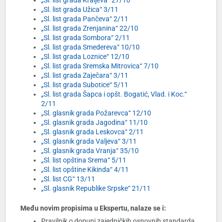
„Sl. list grada Kraljeva“ 27/10
„Sl. list grada Užica“ 3/11
„Sl. list grada Pančeva“ 2/11
„Sl. list grada Zrenjanina“ 22/10
„Sl. list grada Sombora“ 2/11
„Sl. list grada Smedereva“ 10/10
„Sl. list grada Loznice“ 12/10
„Sl. list grada Sremska Mitrovica“ 7/10
„Sl. list grada Zaječara“ 3/11
„Sl. list grada Subotice“ 5/11
„Sl. list grada Šapca i opšt. Bogatić, Vlad. i Koc.“
2/11
„Sl. glasnik grada Požarevca“ 12/10
„Sl. glasnik grada Jagodina“ 11/10
„Sl. glasnik grada Leskovca“ 2/11
„Sl. glasnik grada Valjeva“ 3/11
„Sl. glasnik grada Vranja“ 35/10
„Sl. list opština Srema“ 5/11
„Sl. list opštine Kikinda“ 4/11
„Sl. list CG“ 13/11
„Sl. glasnik Republike Srpske“ 21/11
Među novim propisima u Ekspertu, nalaze se i:
Pravilnik o dopuni zajedničkih osnovnih standarda