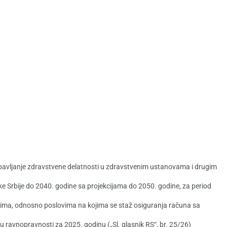
a obavljanje zdravstvene delatnosti u zdravstvenim ustanovama i drugim
ke Srbije do 2040. godine sa projekcijama do 2050. godine, za period
ima, odnosno poslovima na kojima se staž osiguranja računa sa
 ravnopravnosti za 2025. godinu („Sl. glasnik RS“, br. 25/26)