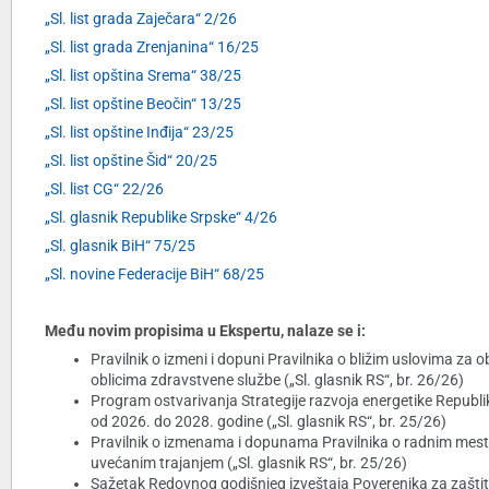
„Sl. list grada Zaječara“ 2/26
„Sl. list grada Zrenjanina“ 16/25
„Sl. list opština Srema“ 38/25
„Sl. list opštine Beočin“ 13/25
„Sl. list opštine Inđija“ 23/25
„Sl. list opštine Šid“ 20/25
„Sl. list CG“ 22/26
„Sl. glasnik Republike Srpske“ 4/26
„Sl. glasnik BiH“ 75/25
„Sl. novine Federacije BiH“ 68/25
Među novim propisima u Ekspertu, nalaze se i:
Pravilnik o izmeni i dopuni Pravilnika o bližim uslovima z
oblicima zdravstvene službe („Sl. glasnik RS“, br. 26/26)
Program ostvarivanja Strategije razvoja energetike Republi
od 2026. do 2028. godine („Sl. glasnik RS“, br. 25/26)
Pravilnik o izmenama i dopunama Pravilnika o radnim mest
uvećanim trajanjem („Sl. glasnik RS“, br. 25/26)
Sažetak Redovnog godišnjeg izveštaja Poverenika za zaštitu