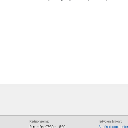
Radno vreme:
Izdvojeni linkovi:
Pon. – Pet. 07:30 – 15:30
Stručni časopis „Info