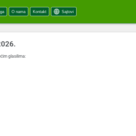
oga
O nama
Kontakt
Sajtovi
2026.
ćim glasilima: