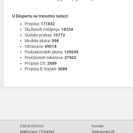
U Ekspertu se trenutno nalazi:
Propisa:
171832
Službenih mišljenja:
18254
Sudske prakse:
10772
Modela akata:
998
Obrazaca:
49014
Podzakonskih akata:
129639
Prečišćenih tekstova:
37902
Propisa CG:
2689
Propisa R.Srpske:
3089
CEKOS IN D.O.O.:
Kontakt:
Matični broj: 17064444
Svetogorska 28