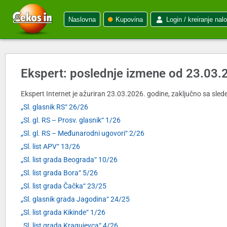
Naslovna
Kupovina
Login / kreiranje nal
Ekspert: poslednje izmene od 23.03.
Ekspert Internet je ažuriran 23.03.2026. godine, zaključno sa slede
„Sl. glasnik RS“ 26/26
„Sl. gl. RS – Prosv. glasnik“ 1/26
„Sl. gl. RS – Međunarodni ugovori“ 2/26
„Sl. list APV“ 13/26
„Sl. list grada Beograda“ 10/26
„Sl. list grada Bora“ 5/26
„Sl. list grada Čačka“ 23/25
„Sl. glasnik grada Jagodina“ 24/25
„Sl. list grada Kikinde“ 1/26
„Sl. list grada Kragujevca“ 4/26