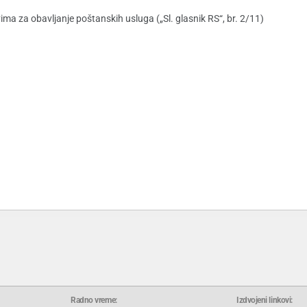
ma za obavljanje poštanskih usluga („Sl. glasnik RS“, br. 2/11)
Radno vreme:
Izdvojeni linkovi: