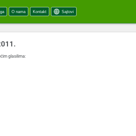
oga
O nama
Kontakt
Sajtovi
2011.
ćim glasilima: