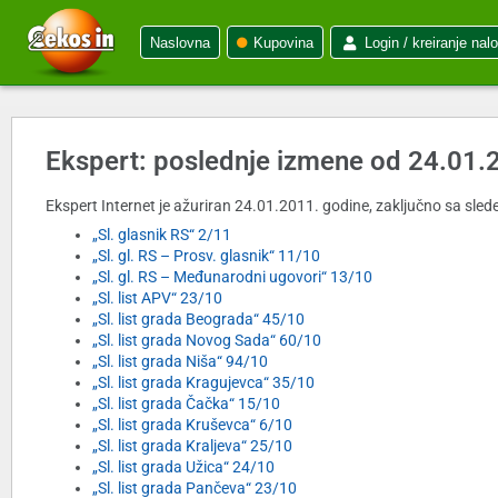
Naslovna
Kupovina
Login / kreiranje nal
Ekspert: poslednje izmene od 24.01.
Ekspert Internet je ažuriran 24.01.2011. godine, zaključno sa slede
„Sl. glasnik RS“ 2/11
„Sl. gl. RS – Prosv. glasnik“ 11/10
„Sl. gl. RS – Međunarodni ugovori“ 13/10
„Sl. list APV“ 23/10
„Sl. list grada Beograda“ 45/10
„Sl. list grada Novog Sada“ 60/10
„Sl. list grada Niša“ 94/10
„Sl. list grada Kragujevca“ 35/10
„Sl. list grada Čačka“ 15/10
„Sl. list grada Kruševca“ 6/10
„Sl. list grada Kraljeva“ 25/10
„Sl. list grada Užica“ 24/10
„Sl. list grada Pančeva“ 23/10