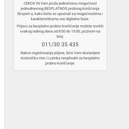
CEKOS IN Vam pruža jedinstvenu mogućnost
jednodnevnog BESPLATNOG probnog korišćenja
Ekspert-a, kako biste se upoznali sa mogućnostima i
karakteristikama ove digitalne baze.
Prijavu za besplatno probno korišćenje možete izvršiti
svakog radnog dana od 8:00 do 15:00, pozivom na
broj:
011/30 35 435
Nakon registrovanja prijave, biće Vam dostavljeni
Korisničko ime i Lozinka neophodni za besplatno
probno korišćenje.