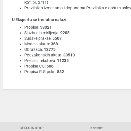
RS“, br. 2/11)
Pravilnik o izmenama i dopunama Pravilnika o opštim uslovi
U Ekspertu se trenutno nalazi:
Propisa:
53321
Službenih mišljenja:
9205
Sudske prakse:
5507
Modela akata:
368
Obrazaca:
12775
Podzakonskih akata:
38513
Prečišć. tekstova:
11235
Propisa CG:
606
Propisa R.Srpske:
832
CEKOS IN D.O.O.:
Kontakt: