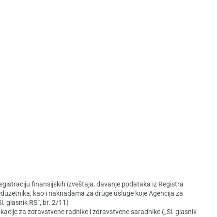
traciju finansijskih izveštaja, davanje podataka iz Registra
 preduzetnika, kao i naknadama za druge usluge koje Agencija za
. glasnik RS“, br. 2/11)
kacije za zdravstvene radnike i zdravstvene saradnike („Sl. glasnik