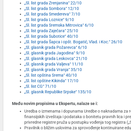
„Sl. list grada Zrenjanina“ 22/10
„Sl. list grada Sombora“ 12/10
„Sl. list grada Smedereva“ 7/10
„Sl. list grada Loznice“ 9/10
„Sl. list grada Sremska Mitrovica“ 6/10
„Sl. list grada Zaječara“ 25/10
„Sl. list grada Subotice“ 40/10
„Sl. list grada Šapca i opšt. Bogatić, Vlad. i Koc.“ 26/10
„Sl. glasnik grada Požarevca“ 6/10
„Sl. glasnik grada Jagodina“ 9/10
„Sl. glasnik grada Leskovca“ 21/10
„Sl. glasnik grada Valjeva“ 11/10
„Sl. glasnik grada Vranja“ 35/10
„Sl. list opština Srema“ 40/10
„Sl. list opštine Kikinda“ 17/10
„Sl. list CG“ 71/10
„Sl. glasnik Republike Srpske“ 135/10
Među novim propisima u Ekspertu, nalaze se i:
Uredba o izmenama i dopunama Uredbe o naknadama za regis
finansijskih izveštaja i podataka o bonitetu pravnih lica i
privredne registre pruža u postupku vođenja tog registra („Sl
Pravilnik o bližim uslovima za sprovođenje kontinuirane edu