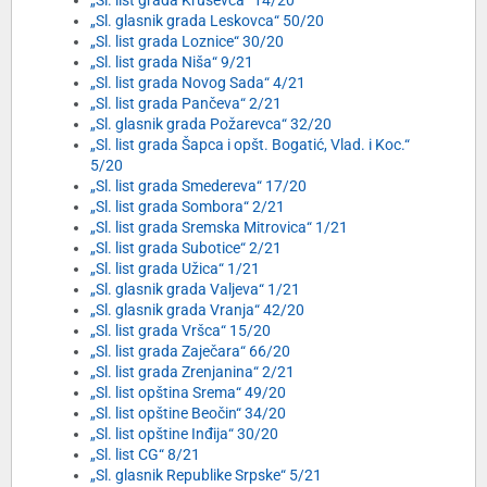
„Sl. list grada Kruševca“ 14/20
„Sl. glasnik grada Leskovca“ 50/20
„Sl. list grada Loznice“ 30/20
„Sl. list grada Niša“ 9/21
„Sl. list grada Novog Sada“ 4/21
„Sl. list grada Pančeva“ 2/21
„Sl. glasnik grada Požarevca“ 32/20
„Sl. list grada Šapca i opšt. Bogatić, Vlad. i Koc.“
5/20
„Sl. list grada Smedereva“ 17/20
„Sl. list grada Sombora“ 2/21
„Sl. list grada Sremska Mitrovica“ 1/21
„Sl. list grada Subotice“ 2/21
„Sl. list grada Užica“ 1/21
„Sl. glasnik grada Valjeva“ 1/21
„Sl. glasnik grada Vranja“ 42/20
„Sl. list grada Vršca“ 15/20
„Sl. list grada Zaječara“ 66/20
„Sl. list grada Zrenjanina“ 2/21
„Sl. list opština Srema“ 49/20
„Sl. list opštine Beočin“ 34/20
„Sl. list opštine Inđija“ 30/20
„Sl. list CG“ 8/21
„Sl. glasnik Republike Srpske“ 5/21