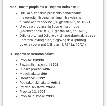
Među novim propisima u Ekspertu, nalaze se i:
Odluka o iznosima prosečnih ponderisanih
maloprodajnih cena i minimalnih akciza na
duvanske prerađevine („Sl. glasnik RS“, br. 15/21)
Uredba o proglašenju Spomenika prirode
„Kalemegdanski rt“ („Sl. glasnik RS“, br. 15/21)
Odluka o izmeni Odluke o visini posebne naknade za
upotrebu javnog puta, njegovog dela i putnog
objekta (putarina) („Sl. glasnik RS“, br. 15/21)
U Ekspertu se trenutno nalazi:
Propisa:
130338
Službenih mišljenja:
16598
Sudske prakse:
9496
Modela akata:
866
Obrazaca:
38192
Podzakonskih akata:
96816
Prečišć. tekstova:
29451
Propisa CG:
1904
Propisa R.Srpske:
2333