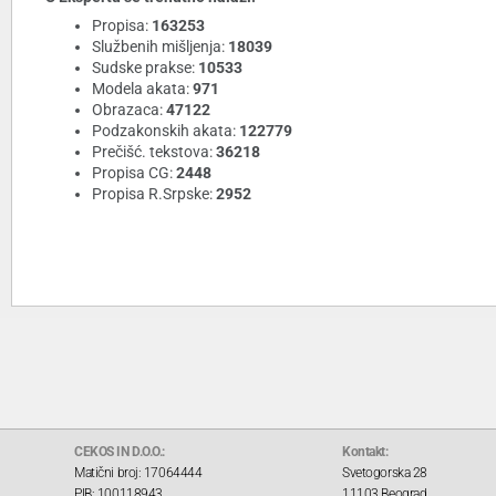
Propisa:
163253
Službenih mišljenja:
18039
Sudske prakse:
10533
Modela akata:
971
Obrazaca:
47122
Podzakonskih akata:
122779
Prečišć. tekstova:
36218
Propisa CG:
2448
Propisa R.Srpske:
2952
CEKOS IN D.O.O.:
Kontakt:
Matični broj: 17064444
Svetogorska 28
PIB: 100118943
11103 Beograd