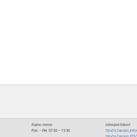
Radno vreme:
Izdvojeni linkovi:
Pon. – Pet. 07:30 – 15:30
Stručni časopis „Info
Stručni časopis „PDV