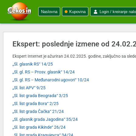
Naslovna
Kupovina
Login / kreiranje nal
Ekspert: poslednje izmene od 24.02.
Ekspert Internet je ažuriran 24.02.2025. godine, zaključno sa slede
„Sl. glasnik RS“ 14/25
„Sl. gl. RS – Prosv. glasnik“ 14/24
„Sl. gl. RS – Međunarodni ugovori“ 10/24
„Sl. list APV“ 9/25
„Sl. list grada Beograda“ 3/25
„Sl. list grada Bora“ 2/25
„Sl. list grada Čačka“ 21/24
„Sl. glasnik grada Jagodina“ 35/24
„Sl. list grada Kikinde“ 26/24
„Sl. list grada Kragujevca“ 34/24