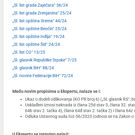
„Sl. list grada Zaječara“ 36/24
„Sl. list grada Zrenjanina“ 25/24
„Sl. list opština Srema“ 44/24
„Sl. list opštine Beočin“ 25/24
„Sl. list opštine Inđija“ 19/24
„Sl. list opštine Šid“ 24/24
„Sl. list CG“ 13/25
„Sl. glasnik Republike Srpske“ 7/25
„Sl. glasnik BiH“ 88/24
„Sl. novine Federacije BiH“ 72/24
Među novim propisima u Ekspertu, nalaze se i:
Ukaz o dodeli odlikovanja (KO PR broj 6) („Sl. glasnik RS“, b
Usklađeni iznosi naknada iz člana 25d stav 3, člana 32. stav 
64b stav 2. tačka 4), člana 64đ stav 2. tačka 2) i člana 64z
Odluka Ustavnog suda IUz-56/2023 (odnosi se na Zakon o dr
U Ekspertu se trenutno nalazi: