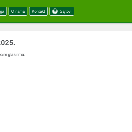
oga
O nama
Kontakt
Sajtovi
2025.
ćim glasilima: