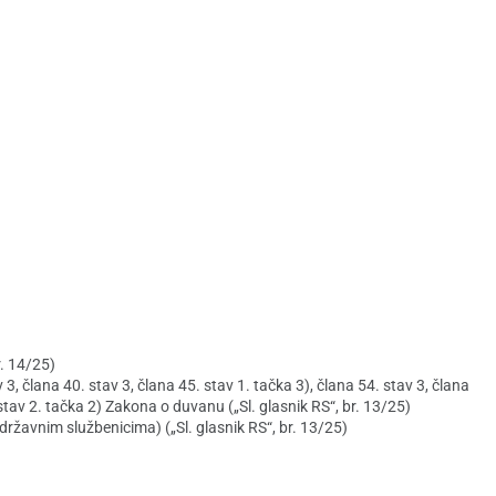
r. 14/25)
3, člana 40. stav 3, člana 45. stav 1. tačka 3), člana 54. stav 3, člana
 stav 2. tačka 2) Zakona o duvanu („Sl. glasnik RS“, br. 13/25)
žavnim službenicima) („Sl. glasnik RS“, br. 13/25)