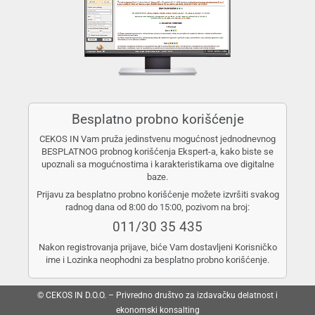
Besplatno probno korišćenje
CEKOS IN Vam pruža jedinstvenu mogućnost jednodnevnog
BESPLATNOG probnog korišćenja Ekspert-a, kako biste se
upoznali sa mogućnostima i karakteristikama ove digitalne
baze.
Prijavu za besplatno probno korišćenje možete izvršiti svakog
radnog dana od 8:00 do 15:00, pozivom na broj:
011/30 35 435
Nakon registrovanja prijave, biće Vam dostavljeni Korisničko
ime i Lozinka neophodni za besplatno probno korišćenje.
© CEKOS IN D.O.O. – Privredno društvo za izdavačku delatnost i
ekonomski konsalting