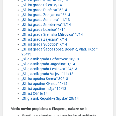
„Sl. list grada Kraljeva“ 30/13
„Sl. list grada Užica“ 5/14
„Sl. list grada Pančeva“ 5/14
„Sl. list grada Zrenjanina“ 6/14
„Sl. list grada Sombora“ 11/13
„Sl. list grada Smedereva“ 1/14
„Sl. list grada Loznice“ 1/14
„Sl. list grada Sremska Mitrovica“ 1/14
„Sl. list grada Zaječara“ 7/14
„Sl. list grada Subotice“ 7/14
„Sl. list grada Šapca i opšt. Bogatić, Vlad. i Koc.“
25/13
„Sl. glasnik grada Požarevca“ 18/13
„Sl. glasnik grada Jagodina“ 1/14
„Sl. glasnik grada Leskovca“ 24/13
„Sl. glasnik grada Valjeva“ 11/13
„Sl. list opština Srema“ 39/13
„Sl. list opštine Kikinda“ 2/14
„Sl. list opštine Inđija“ 16/13
„Sl. list CG“ 6/14
„Sl. glasnik Republike Srpske“ 20/14
Među novim propisima u Ekspertu, nalaze se i:
Pravilnik o standardima i postupku akreditacije