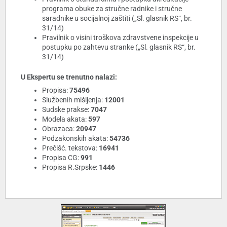
programa obuke za stručne radnike i stručne
saradnike u socijalnoj zaštiti („Sl. glasnik RS“, br.
31/14)
Pravilnik o visini troškova zdravstvene inspekcije u
postupku po zahtevu stranke („Sl. glasnik RS“, br.
31/14)
U Ekspertu se trenutno nalazi:
Propisa:
75496
Službenih mišljenja:
12001
Sudske prakse:
7047
Modela akata:
597
Obrazaca:
20947
Podzakonskih akata:
54736
Prečišć. tekstova:
16941
Propisa CG:
991
Propisa R.Srpske:
1446