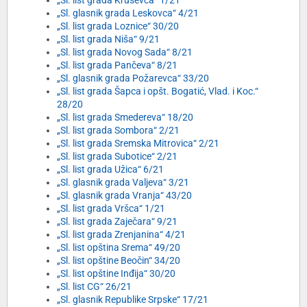
„Sl. list grada Kruševca“ 1/21
„Sl. glasnik grada Leskovca“ 4/21
„Sl. list grada Loznice“ 30/20
„Sl. list grada Niša“ 9/21
„Sl. list grada Novog Sada“ 8/21
„Sl. list grada Pančeva“ 8/21
„Sl. glasnik grada Požarevca“ 33/20
„Sl. list grada Šapca i opšt. Bogatić, Vlad. i Koc.“
28/20
„Sl. list grada Smedereva“ 18/20
„Sl. list grada Sombora“ 2/21
„Sl. list grada Sremska Mitrovica“ 2/21
„Sl. list grada Subotice“ 2/21
„Sl. list grada Užica“ 6/21
„Sl. glasnik grada Valjeva“ 3/21
„Sl. glasnik grada Vranja“ 43/20
„Sl. list grada Vršca“ 1/21
„Sl. list grada Zaječara“ 9/21
„Sl. list grada Zrenjanina“ 4/21
„Sl. list opština Srema“ 49/20
„Sl. list opštine Beočin“ 34/20
„Sl. list opštine Inđija“ 30/20
„Sl. list CG“ 26/21
„Sl. glasnik Republike Srpske“ 17/21