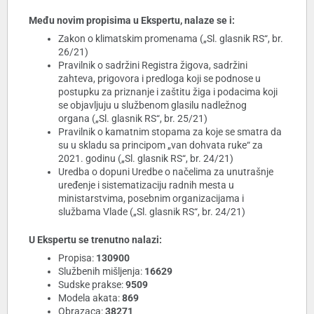
Među novim propisima u Ekspertu, nalaze se i:
Zakon o klimatskim promenama („Sl. glasnik RS“, br.
26/21)
Pravilnik o sadržini Registra žigova, sadržini
zahteva, prigovora i predloga koji se podnose u
postupku za priznanje i zaštitu žiga i podacima koji
se objavljuju u službenom glasilu nadležnog
organa („Sl. glasnik RS“, br. 25/21)
Pravilnik o kamatnim stopama za koje se smatra da
su u skladu sa principom „van dohvata ruke“ za
2021. godinu („Sl. glasnik RS“, br. 24/21)
Uredba o dopuni Uredbe o načelima za unutrašnje
uređenje i sistematizaciju radnih mesta u
ministarstvima, posebnim organizacijama i
službama Vlade („Sl. glasnik RS“, br. 24/21)
U Ekspertu se trenutno nalazi:
Propisa:
130900
Službenih mišljenja:
16629
Sudske prakse:
9509
Modela akata:
869
Obrazaca:
38271