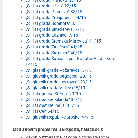
„Sl. list grada Kraljeva“ 27/15
„Sl. list grada Užica“ 22/15
„Sl. list grada Pančeva“ 33/15
„Sl. list grada Zrenjanina“ 24/15
„Sl. list grada Sombora“ 8/15
„Sl. list grada Smedereva“ 7/15
„Sl. list grada Loznice“ 7/15
„Sl. list grada Sremska Mitrovica“ 11/15
„Sl. list grada Zaječara“ 41/15
„Sl. list grada Subotice“ 40/15
„Sl. list grada Šapca i opšt. Bogatić, Vlad. i Koc.“
14/15
„Sl. glasnik grada Požarevca“ 8/15
„Sl. glasnik grada Jagodina“ 20/15
„Sl. glasnik grada Leskovca“ 23/15
„Sl. glasnik grada Valjeva“ 8/15
„Sl. list opština Srema“ 29/15
„Sl. list opštine Kikinda“ 32/15
„Sl. list opštine Inđija“ 11/15
„Sl. list CG“ 64/15
„Sl. glasnik Republike Srpske“ 94/15
Među novim propisima u Ekspertu, nalaze se i:
Zakon o izmenama Zakona o zdravstvenom