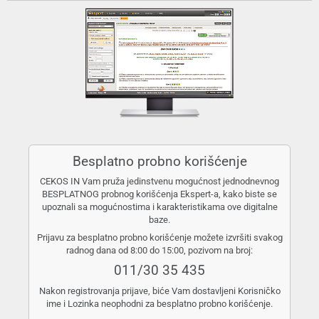
Besplatno probno korišćenje
CEKOS IN Vam pruža jedinstvenu mogućnost jednodnevnog
BESPLATNOG probnog korišćenja Ekspert-a, kako biste se
upoznali sa mogućnostima i karakteristikama ove digitalne
baze.
Prijavu za besplatno probno korišćenje možete izvršiti svakog
radnog dana od 8:00 do 15:00, pozivom na broj:
011/30 35 435
Nakon registrovanja prijave, biće Vam dostavljeni Korisničko
ime i Lozinka neophodni za besplatno probno korišćenje.