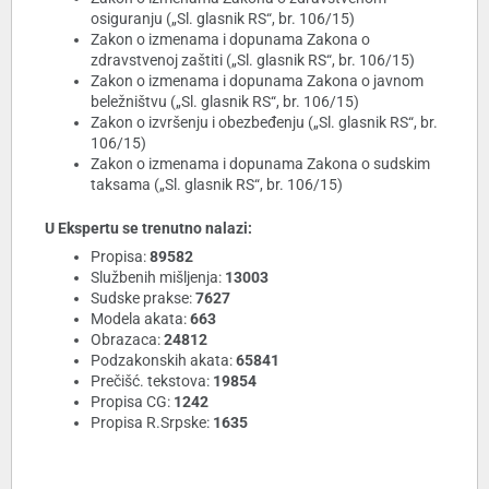
osiguranju („Sl. glasnik RS“, br. 106/15)
Zakon o izmenama i dopunama Zakona o
zdravstvenoj zaštiti („Sl. glasnik RS“, br. 106/15)
Zakon o izmenama i dopunama Zakona o javnom
beležništvu („Sl. glasnik RS“, br. 106/15)
Zakon o izvršenju i obezbeđenju („Sl. glasnik RS“, br.
106/15)
Zakon o izmenama i dopunama Zakona o sudskim
taksama („Sl. glasnik RS“, br. 106/15)
U Ekspertu se trenutno nalazi:
Propisa:
89582
Službenih mišljenja:
13003
Sudske prakse:
7627
Modela akata:
663
Obrazaca:
24812
Podzakonskih akata:
65841
Prečišć. tekstova:
19854
Propisa CG:
1242
Propisa R.Srpske:
1635