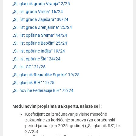
„Sl. glasnik grada Vranja“ 2/25
„Sl. list grada Vršca“ 16/24
„Sl. list grada Zaječara“ 39/24
„Sl. list grada Zrenjanina“ 25/24
„Sl. list opština Srema“ 44/24
„Sl. list opštine Beočin“ 25/24
„Sl. list opštine Inđija“ 19/24
„Sl. list opštine Šid“ 24/24
„Sl. list CG“ 21/25
„Sl. glasnik Republike Srpske“ 19/25
„Sl. glasnik BiH“ 12/25
„Sl. novine Federacije BiH“ 72/24
Među novim propisima u Ekspertu, nalaze se i:
Koeficijent za izračunavanje visine mesečne
zakupnine za korišćenje stanova (za obračunski
period januar-jun 2025. godine) („Sl. glasnik RS“, br.
27/25)