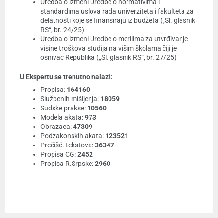
Uredba o izmeni Uredbe o normativima i
standardima uslova rada univerziteta i fakulteta za
delatnosti koje se finansiraju iz budžeta („Sl. glasnik
RS“, br. 24/25)
Uredba o izmeni Uredbe o merilima za utvrđivanje
visine troškova studija na višim školama čiji je
osnivač Republika („Sl. glasnik RS“, br. 27/25)
U Ekspertu se trenutno nalazi:
Propisa:
164160
Službenih mišljenja:
18059
Sudske prakse:
10560
Modela akata:
973
Obrazaca:
47309
Podzakonskih akata:
123521
Prečišć. tekstova:
36347
Propisa CG:
2452
Propisa R.Srpske:
2960