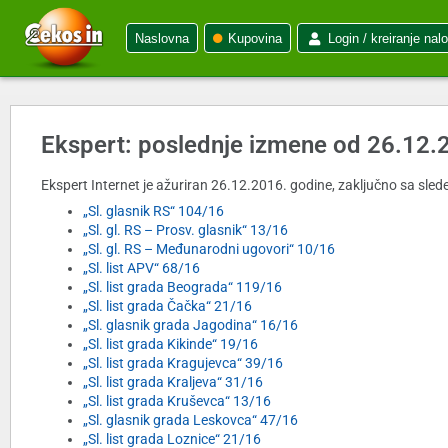
Naslovna
Kupovina
Login / kreiranje nal
Ekspert: poslednje izmene od 26.12.
Ekspert Internet je ažuriran 26.12.2016. godine, zaključno sa slede
„Sl. glasnik RS“ 104/16
„Sl. gl. RS – Prosv. glasnik“ 13/16
„Sl. gl. RS – Međunarodni ugovori“ 10/16
„Sl. list APV“ 68/16
„Sl. list grada Beograda“ 119/16
„Sl. list grada Čačka“ 21/16
„Sl. glasnik grada Jagodina“ 16/16
„Sl. list grada Kikinde“ 19/16
„Sl. list grada Kragujevca“ 39/16
„Sl. list grada Kraljeva“ 31/16
„Sl. list grada Kruševca“ 13/16
„Sl. glasnik grada Leskovca“ 47/16
„Sl. list grada Loznice“ 21/16