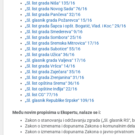
„Sl. list grada Niša“ 135/16
„Sl. list grada Novog Sada“ 76/16
„Sl. list grada Pančeva“ 32/16
„Sl. glasnik grada Požarevca“ 15/16
„Sl. list grada Šapca i opšt. Bogatić, Vlad. i Koc.“ 29/16
„Sl. list grada Smedereva“ 9/16
„Sl. list grada Sombora“ 25/16
„Sl. list grada Sremska Mitrovica“ 17/16
„Sl. list grada Subotice“ 55/16
„Sl. list grada Užica“ 36/16
„Sl. glasnik grada Valjeva“ 17/16
„Sl. list grada Vršca“ 14/16
„Sl. list grada Zaječara“ 35/16
„Sl. list grada Zrenjanina“ 31/16
„Sl. list opština Srema“ 36/16
„Sl. list opštine Inđija“ 22/16
„Sl. list CG“ 77/16
„Sl. glasnik Republike Srpske“ 109/16
Među novim propisima u Ekspertu, nalaze se i:
Zakon o stanovanju i održavanju zgrada („Sl. glasnik RS“, 
Zakon o izmenama i dopunama Zakona o komunalnim delatno
Zakon o izmenama i dopunama Zakona o javno-privatnom par