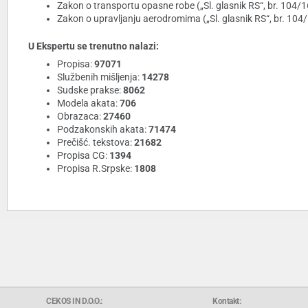
Zakon o transportu opasne robe („Sl. glasnik RS“, br. 104/
Zakon o upravljanju aerodromima („Sl. glasnik RS“, br. 104
U Ekspertu se trenutno nalazi:
Propisa:
97071
Službenih mišljenja:
14278
Sudske prakse:
8062
Modela akata:
706
Obrazaca:
27460
Podzakonskih akata:
71474
Prečišć. tekstova:
21682
Propisa CG:
1394
Propisa R.Srpske:
1808
CEKOS IN D.O.O.:
Kontakt: