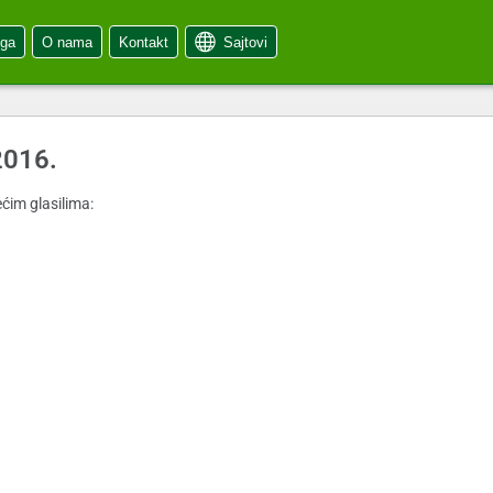
oga
O nama
Kontakt
Sajtovi
2016.
ćim glasilima: