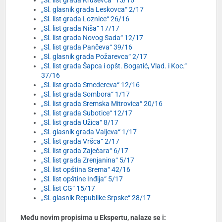
„Sl. list grada Kruševca“ 15/16
„Sl. glasnik grada Leskovca“ 2/17
„Sl. list grada Loznice“ 26/16
„Sl. list grada Niša“ 17/17
„Sl. list grada Novog Sada“ 12/17
„Sl. list grada Pančeva“ 39/16
„Sl. glasnik grada Požarevca“ 2/17
„Sl. list grada Šapca i opšt. Bogatić, Vlad. i Koc.“
37/16
„Sl. list grada Smedereva“ 12/16
„Sl. list grada Sombora“ 1/17
„Sl. list grada Sremska Mitrovica“ 20/16
„Sl. list grada Subotice“ 12/17
„Sl. list grada Užica“ 8/17
„Sl. glasnik grada Valjeva“ 1/17
„Sl. list grada Vršca“ 2/17
„Sl. list grada Zaječara“ 6/17
„Sl. list grada Zrenjanina“ 5/17
„Sl. list opština Srema“ 42/16
„Sl. list opštine Inđija“ 5/17
„Sl. list CG“ 15/17
„Sl. glasnik Republike Srpske“ 28/17
Među novim propisima u Ekspertu, nalaze se i: