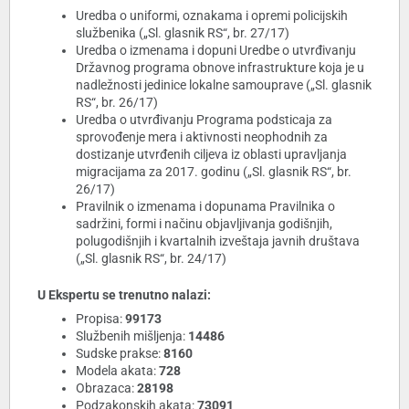
Uredba o uniformi, oznakama i opremi policijskih
službenika („Sl. glasnik RS“, br. 27/17)
Uredba o izmenama i dopuni Uredbe o utvrđivanju
Državnog programa obnove infrastrukture koja je u
nadležnosti jedinice lokalne samouprave („Sl. glasnik
RS“, br. 26/17)
Uredba o utvrđivanju Programa podsticaja za
sprovođenje mera i aktivnosti neophodnih za
dostizanje utvrđenih ciljeva iz oblasti upravljanja
migracijama za 2017. godinu („Sl. glasnik RS“, br.
26/17)
Pravilnik o izmenama i dopunama Pravilnika o
sadržini, formi i načinu objavljivanja godišnjih,
polugodišnjih i kvartalnih izveštaja javnih društava
(„Sl. glasnik RS“, br. 24/17)
U Ekspertu se trenutno nalazi:
Propisa:
99173
Službenih mišljenja:
14486
Sudske prakse:
8160
Modela akata:
728
Obrazaca:
28198
Podzakonskih akata:
73091