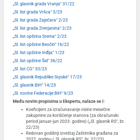
„Sl. glasnik grada Vranja“ 31/22
„Sl. list grada Vršca“ 3/23
„Sl. list grada Zaječara“ 2/23
„Sl. list grada Zrenjanina“ 2/23
„Sl. list opština Srema“ 2/23
„Sl. list opštine Beočin“ 16/22
„Sl. list opštine Inđija“ 1/23
„Sl. list opštine Šid“ 36/22
„Sl. list CG“ 33/23
„Sl. glasnik Republike Srpske“ 17/23
„Sl. glasnik BiH“ 14/23
„Sl. novine Federacije BiH“ 9/23
Među novim propisima u Ekspertu, nalaze se i:
Koeficijent za izračunavanje visine mesečne
zakupnine za korišćenje stanova (za obračunski
period januar-jun 2023. godine) („Sl. glasnik RS“, br.
22/23)
Redovan godišnji izveštaj Zaštitnika građana za
2022. godinu („Sl. glasnik RS“, br. 22/23)