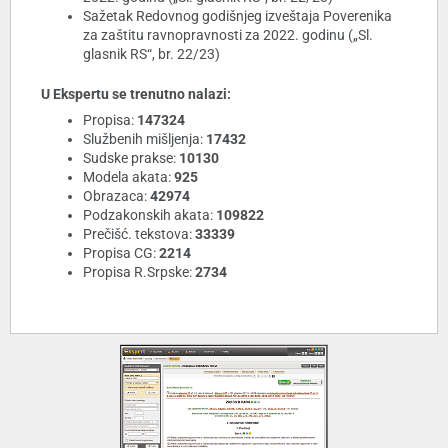
Sažetak Redovnog godišnjeg izveštaja Poverenika
za zaštitu ravnopravnosti za 2022. godinu („Sl.
glasnik RS“, br. 22/23)
U Ekspertu se trenutno nalazi:
Propisa:
147324
Službenih mišljenja:
17432
Sudske prakse:
10130
Modela akata:
925
Obrazaca:
42974
Podzakonskih akata:
109822
Prečišć. tekstova:
33339
Propisa CG:
2214
Propisa R.Srpske:
2734