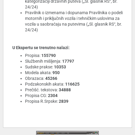
kategorizaciji državnih puteva („Sl. glasnik RS“, br.
24/24)
Pravilnik o izmenama i dopunama Pravilnika o podeli
motornih i priključnih vozila i tehničkim uslovima za
vozila u saobraćaju na putevima („Sl. glasnik RS“, br.
24/24)
U Ekspertu se trenutno nalazi:
Propisa:
155790
Službenih mišljenja:
17797
Sudske prakse:
10353
Modela akata:
950
Obrazaca:
45266
Podzakonskih akata:
116625
Prečišć. tekstova:
34888
Propisa CG:
2304
Propisa R.Srpske:
2839