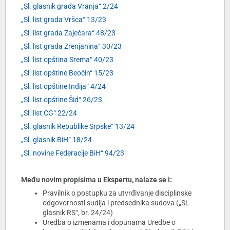
„Sl. glasnik grada Vranja“ 2/24
„Sl. list grada Vršca“ 13/23
„Sl. list grada Zaječara“ 48/23
„Sl. list grada Zrenjanina“ 30/23
„Sl. list opština Srema“ 40/23
„Sl. list opštine Beočin“ 15/23
„Sl. list opštine Inđija“ 4/24
„Sl. list opštine Šid“ 26/23
„Sl. list CG“ 22/24
„Sl. glasnik Republike Srpske“ 13/24
„Sl. glasnik BiH“ 18/24
„Sl. novine Federacije BiH“ 94/23
Među novim propisima u Ekspertu, nalaze se i:
Pravilnik o postupku za utvrđivanje disciplinske
odgovornosti sudija i predsednika sudova („Sl.
glasnik RS“, br. 24/24)
Uredba o izmenama i dopunama Uredbe o