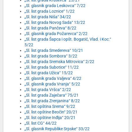
„Sl. list grada Kruševca“ 23/21
„Sl. glasnik grada Leskovca“ 7/22
„Sl. list grada Loznice“ 1/22
„Sl. list grada Niša“ 34/22
„Sl. list grada Novog Sada“ 13/22
„Sl. list grada Pančeva“ 8/22
„Sl. glasnik grada Požarevca“ 2/22
„Sl. list grada Šapca i opšt. Bogatić, Vlad. i Koc.“
5/22
„Sl. list grada Smedereva“ 10/21
„Sl. list grada Sombora“ 3/22
„Sl. list grada Sremska Mitrovica“ 2/22
„Sl. list grada Subotice“ 11/22
„Sl. list grada Užica“ 15/22
„Sl. glasnik grada Valjeva“ 4/22
„Sl. glasnik grada Vranja“ 5/22
„Sl. list grada Vršca“ 2/22
„Sl. list grada Zaječara“ 75/21
„Sl. list grada Zrenjanina“ 8/22
„Sl. list opština Srema“ 9/22
„Sl. list opštine Beočin“ 20/21
„Sl. list opštine Inđija“ 20/21
„Sl. list CG“ 44/22
„Sl. glasnik Republike Srpske“ 33/22