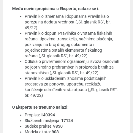
Među novim propisima u Ekspertu, nalaze se i:
Pravilnik o izmenama i dopunama Pravilnika o
porezu na dodatu vrednost („Sl. glasnik RS“, br.
49/22)
Pravilnik o dopuni Pravilnika o vrstama fiskalnih
računa, tipovima transakcija, načinima plaćanja,
pozivanju na broj drugog dokumenta i
pojedinostima ostalih elemenata fiskalnog
računa („Sl. glasnik RS“, br. 49/22)
Odluka o privremenom ograničenju izvoza osnovnih
poljoprivredno prehrambenih proizvoda bitnih za
stanovništvo („Sl. glasnik RS“, br. 49/22)
Pravilnik o usklađenim iznosima podsticajnih
sredstava za ponovnu upotrebu, reciklažu i
korišćenje određenih vrsta otpada („Sl. glasnik RS“,
br. 49/22)
U Ekspertu se trenutno nalazi:
Propisa:
140394
Službenih mišljenja:
17124
Sudske prakse:
9850
Modela akata:
903