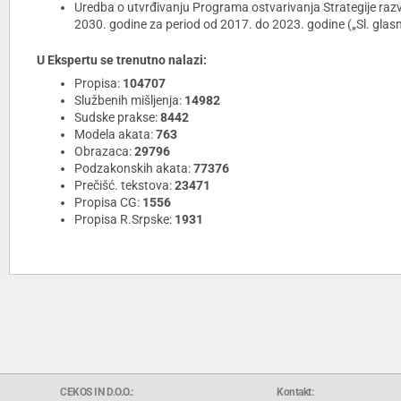
Uredba o utvrđivanju Programa ostvarivanja Strategije razv
2030. godine za period od 2017. do 2023. godine („Sl. glasn
U Ekspertu se trenutno nalazi:
Propisa:
104707
Službenih mišljenja:
14982
Sudske prakse:
8442
Modela akata:
763
Obrazaca:
29796
Podzakonskih akata:
77376
Prečišć. tekstova:
23471
Propisa CG:
1556
Propisa R.Srpske:
1931
CEKOS IN D.O.O.:
Kontakt: