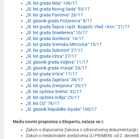
„Sl. list grada Niša“ 106/17
„Sl. list grada Novog Sada“ 53/17
„Sl. list grada Pančeva“ 26/17
„Sl. glasnik grada Požarevca“ 8/17
„Sl. list grada Šapca i opšt. Bogatić, Vlad. i Koc.“ 21/17
„Sl. list grada Smedereva“ 10/17
„Sl. list grada Sombora“ 14/17
„Sl. list grada Sremska Mitrovica“ 15/17
„Sl. list grada Subotice“ 27/17
„Sl. list grada Užica“ 27/17
„Sl. glasnik grada Valjeva“ 11/17
„Sl. glasnik grada Vranja“ 24/17
„Sl. list grada Vršca“ 17/17
„Sl. list grada Zaječara“ 38/17
„Sl. list grada Zrenjanina“ 29/17
„Sl. list opština Srema“ 32/17
„Sl. list opštine Inđija“ 23/17
„Sl. list CG“ 76/17
„Sl. glasnik Republike Srpske“ 100/17
Među novim propisima u Ekspertu, nalaze se i:
Zakon o dopunama Zakona o zdravstvenoj dokumentaciji i ev
Zakon o medicinskim sredstvima (U PRIMENI: od 2. decembra