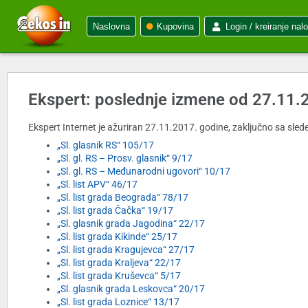
Naslovna
Kupovina
Login / kreiranje nal
Ekspert: poslednje izmene od 27.11.
Ekspert Internet je ažuriran 27.11.2017. godine, zaključno sa slede
„Sl. glasnik RS“ 105/17
„Sl. gl. RS – Prosv. glasnik“ 9/17
„Sl. gl. RS – Međunarodni ugovori“ 10/17
„Sl. list APV“ 46/17
„Sl. list grada Beograda“ 78/17
„Sl. list grada Čačka“ 19/17
„Sl. glasnik grada Jagodina“ 22/17
„Sl. list grada Kikinde“ 25/17
„Sl. list grada Kragujevca“ 27/17
„Sl. list grada Kraljeva“ 22/17
„Sl. list grada Kruševca“ 5/17
„Sl. glasnik grada Leskovca“ 20/17
„Sl. list grada Loznice“ 13/17