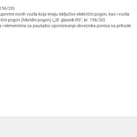
 156/20)
vine novih vozila koja imaju isključivo električni pogon, kao i vozila
čni pogon (hibridni pogon) („Sl. glasnik RS“, br. 156/20)
a i elementima za paušalno oporezivanje obveznika poreza na prihode