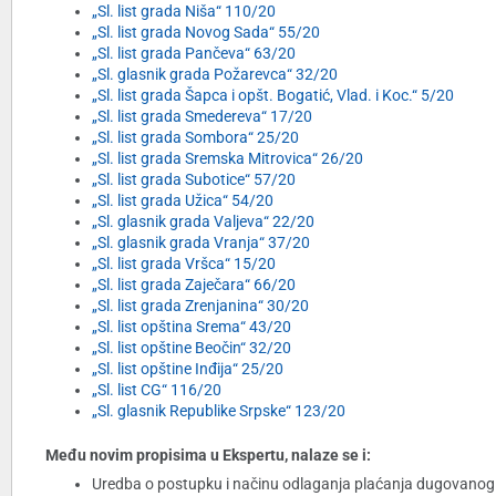
„Sl. list grada Niša“ 110/20
„Sl. list grada Novog Sada“ 55/20
„Sl. list grada Pančeva“ 63/20
„Sl. glasnik grada Požarevca“ 32/20
„Sl. list grada Šapca i opšt. Bogatić, Vlad. i Koc.“ 5/20
„Sl. list grada Smedereva“ 17/20
„Sl. list grada Sombora“ 25/20
„Sl. list grada Sremska Mitrovica“ 26/20
„Sl. list grada Subotice“ 57/20
„Sl. list grada Užica“ 54/20
„Sl. glasnik grada Valjeva“ 22/20
„Sl. glasnik grada Vranja“ 37/20
„Sl. list grada Vršca“ 15/20
„Sl. list grada Zaječara“ 66/20
„Sl. list grada Zrenjanina“ 30/20
„Sl. list opština Srema“ 43/20
„Sl. list opštine Beočin“ 32/20
„Sl. list opštine Inđija“ 25/20
„Sl. list CG“ 116/20
„Sl. glasnik Republike Srpske“ 123/20
Među novim propisima u Ekspertu, nalaze se i:
Uredba o postupku i načinu odlaganja plaćanja dugovanog p