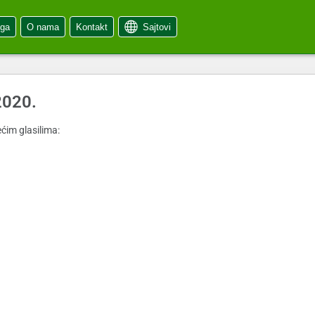
oga
O nama
Kontakt
Sajtovi
2020.
ćim glasilima: