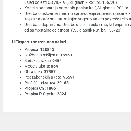
usled bolesti COVID-19 („Sl. glasnik RS“, br. 156/20)
Kodeks ponašanja narodnih poslanika („Sl. glasnik RS“, br.
Uredba o uslovima i načinu sprovođenja subvencionisane kupo
koja uz motor sa unutrašnjim sagorevanjem pokreće i elektri
Uredba o dopunama Uredbe o bližim uslovima, kriterijumim
od samostalne delatnosti („Sl. glasnik RS“, br. 156/20)
U Ekspertu se trenutno nalazi:
Propisa:
128845
Službenih mišljenja:
16563
Sudske prakse:
9454
Modela akata:
864
Obrazaca:
37867
Podzakonskih akata:
95591
Prečišć. tekstova:
29165
Propisa CG:
1896
Propisa R.Srpske:
2324