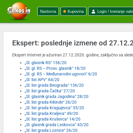
Naslovna
Kupovina
Login / kreiranje nal
Ekspert: poslednje izmene od 27.12.
Ekspert Internet je ažuriran 27.12.2020. godine, zaključno sa slede
„Sl. glasnik RS“ 156/20
„Sl. gl. RS – Prosv. glasnik“ 18/20
„Sl. gl. RS – Međunarodni ugovori“ 6/20
„Sl. list APV“ 64/20
„Sl. list grada Beograda“ 136/20
„Sl. list grada Čačka“ 27/20
„Sl. glasnik grada Jagodina“ 28/20
„Sl. list grada Kikinde“ 26/20
„Sl. list grada Kragujevca“ 35/20
„Sl. list grada Kraljeva“ 49/20
„Sl. list grada Kruševca“ 14/20
„Sl. glasnik grada Leskovca“ 43/20
„Sl. list grada Loznice“ 26/20