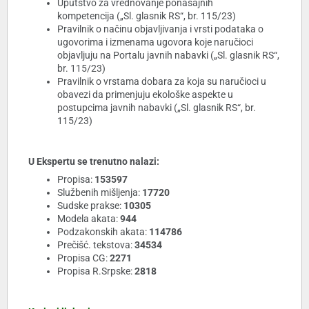
Uputstvo za vrednovanje ponašajnih
kompetencija („Sl. glasnik RS“, br. 115/23)
Pravilnik o načinu objavljivanja i vrsti podataka o
ugovorima i izmenama ugovora koje naručioci
objavljuju na Portalu javnih nabavki („Sl. glasnik RS“,
br. 115/23)
Pravilnik o vrstama dobara za koja su naručioci u
obavezi da primenjuju ekološke aspekte u
postupcima javnih nabavki („Sl. glasnik RS“, br.
115/23)
U Ekspertu se trenutno nalazi:
Propisa:
153597
Službenih mišljenja:
17720
Sudske prakse:
10305
Modela akata:
944
Podzakonskih akata:
114786
Prečišć. tekstova:
34534
Propisa CG:
2271
Propisa R.Srpske:
2818