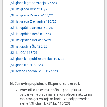
„Sl. glasnik grada Vranja“ 26/23
„Sl. list grada Vršca“ 11/23
„Sl. list grada Zaječara“ 43/23
„Sl. list grada Zrenjanina“ 26/23
„Sl. list opština Srema“ 32/23
„Sl. list opštine Beočin“ 9/23
„Sl. list opštine Inđija“ 15/23
„Sl. list opštine Šid“ 25/23
„Sl. list CG“ 113/23
„Sl. glasnik Republike Srpske“ 101/23
„Sl. glasnik BiH“ 80/23
„Sl. novine Federacije BiH“ 94/23
Među novim propisima u Ekspertu, nalaze se i:
Pravilnik o uslovima, načinu i postupku za
ostvarivanje prava na refakciju plaćene akcize na
motorno gorivo koje se koristi za poljoprivredne
svrhe („Sl. glasnik RS“, br. 115/23)