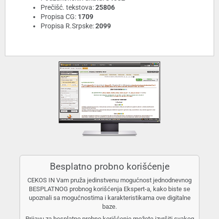
Prečišć. tekstova:
25806
Propisa CG:
1709
Propisa R.Srpske:
2099
Besplatno probno korišćenje
CEKOS IN Vam pruža jedinstvenu mogućnost jednodnevnog
BESPLATNOG probnog korišćenja Ekspert-a, kako biste se
upoznali sa mogućnostima i karakteristikama ove digitalne
baze.
Prijavu za besplatno probno korišćenje možete izvršiti svakog