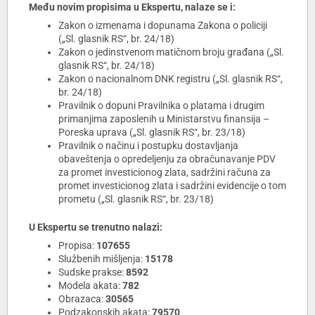
Među novim propisima u Ekspertu, nalaze se i:
Zakon o izmenama i dopunama Zakona o policiji
(„Sl. glasnik RS“, br. 24/18)
Zakon o jedinstvenom matičnom broju građana („Sl.
glasnik RS“, br. 24/18)
Zakon o nacionalnom DNK registru („Sl. glasnik RS“,
br. 24/18)
Pravilnik o dopuni Pravilnika o platama i drugim
primanjima zaposlenih u Ministarstvu finansija –
Poreska uprava („Sl. glasnik RS“, br. 23/18)
Pravilnik o načinu i postupku dostavljanja
obaveštenja o opredeljenju za obračunavanje PDV
za promet investicionog zlata, sadržini računa za
promet investicionog zlata i sadržini evidencije o tom
prometu („Sl. glasnik RS“, br. 23/18)
U Ekspertu se trenutno nalazi:
Propisa:
107655
Službenih mišljenja:
15178
Sudske prakse:
8592
Modela akata:
782
Obrazaca:
30565
Podzakonskih akata:
79570