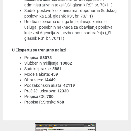
administrativnih taksi („Sl. glasnik RS“, br. 70/11)
Sudski poslovnik o izmenama i dopunama Sudskog
poslovnika („Sl. glasnik RS“, br. 70/11)
Uredba o cenama usluga koje plaćaju korisnici
usluga i posebnih naknada za obavljanje poslova
koje vrši Agencija za bezbednost saobraćaja („Sl.
glasnik RS“, br. 70/11)
U Ekspertu se trenutno nalazi:
Propisa:
58073
Službenih mišljenja:
10062
Sudske prakse:
5881
Modela akata:
459
Obrazaca:
14449
Podzakonskih akata:
42119
Prečišć. tekstova:
12330
Propisa CG:
700
Propisa R.Srpske:
968