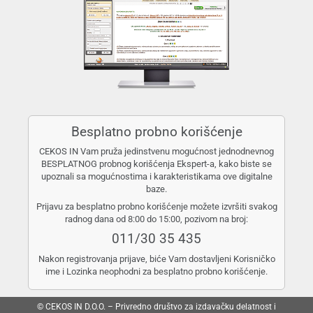
Besplatno probno korišćenje
CEKOS IN Vam pruža jedinstvenu mogućnost jednodnevnog
BESPLATNOG probnog korišćenja Ekspert-a, kako biste se
upoznali sa mogućnostima i karakteristikama ove digitalne
baze.
Prijavu za besplatno probno korišćenje možete izvršiti svakog
radnog dana od 8:00 do 15:00, pozivom na broj:
011/30 35 435
Nakon registrovanja prijave, biće Vam dostavljeni Korisničko
ime i Lozinka neophodni za besplatno probno korišćenje.
© CEKOS IN D.O.O. – Privredno društvo za izdavačku delatnost i