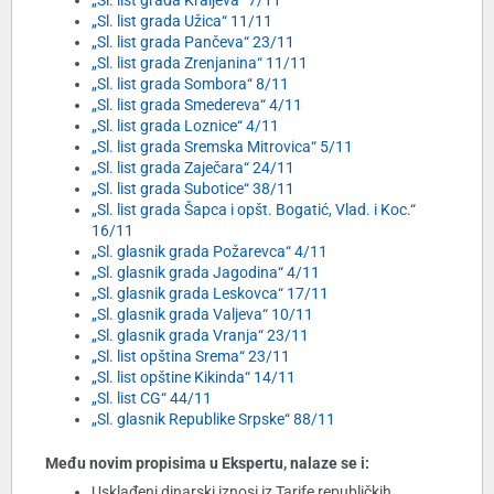
„Sl. list grada Kraljeva“ 7/11
„Sl. list grada Užica“ 11/11
„Sl. list grada Pančeva“ 23/11
„Sl. list grada Zrenjanina“ 11/11
„Sl. list grada Sombora“ 8/11
„Sl. list grada Smedereva“ 4/11
„Sl. list grada Loznice“ 4/11
„Sl. list grada Sremska Mitrovica“ 5/11
„Sl. list grada Zaječara“ 24/11
„Sl. list grada Subotice“ 38/11
„Sl. list grada Šapca i opšt. Bogatić, Vlad. i Koc.“
16/11
„Sl. glasnik grada Požarevca“ 4/11
„Sl. glasnik grada Jagodina“ 4/11
„Sl. glasnik grada Leskovca“ 17/11
„Sl. glasnik grada Valjeva“ 10/11
„Sl. glasnik grada Vranja“ 23/11
„Sl. list opština Srema“ 23/11
„Sl. list opštine Kikinda“ 14/11
„Sl. list CG“ 44/11
„Sl. glasnik Republike Srpske“ 88/11
Među novim propisima u Ekspertu, nalaze se i:
Usklađeni dinarski iznosi iz Tarife republičkih