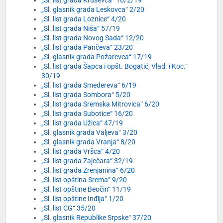
„Sl. list grada Kruševca“ 16/2/19
„Sl. glasnik grada Leskovca“ 2/20
„Sl. list grada Loznice“ 4/20
„Sl. list grada Niša“ 57/19
„Sl. list grada Novog Sada“ 12/20
„Sl. list grada Pančeva“ 23/20
„Sl. glasnik grada Požarevca“ 17/19
„Sl. list grada Šapca i opšt. Bogatić, Vlad. i Koc.“
30/19
„Sl. list grada Smedereva“ 6/19
„Sl. list grada Sombora“ 5/20
„Sl. list grada Sremska Mitrovica“ 6/20
„Sl. list grada Subotice“ 16/20
„Sl. list grada Užica“ 47/19
„Sl. glasnik grada Valjeva“ 3/20
„Sl. glasnik grada Vranja“ 8/20
„Sl. list grada Vršca“ 4/20
„Sl. list grada Zaječara“ 32/19
„Sl. list grada Zrenjanina“ 6/20
„Sl. list opština Srema“ 9/20
„Sl. list opštine Beočin“ 11/19
„Sl. list opštine Inđija“ 1/20
„Sl. list CG“ 35/20
„Sl. glasnik Republike Srpske“ 37/20