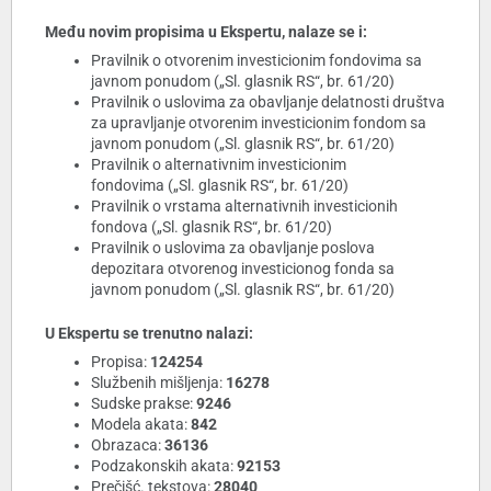
Među novim propisima u Ekspertu, nalaze se i:
Pravilnik o otvorenim investicionim fondovima sa
javnom ponudom („Sl. glasnik RS“, br. 61/20)
Pravilnik o uslovima za obavljanje delatnosti društva
za upravljanje otvorenim investicionim fondom sa
javnom ponudom („Sl. glasnik RS“, br. 61/20)
Pravilnik o alternativnim investicionim
fondovima („Sl. glasnik RS“, br. 61/20)
Pravilnik o vrstama alternativnih investicionih
fondova („Sl. glasnik RS“, br. 61/20)
Pravilnik o uslovima za obavljanje poslova
depozitara otvorenog investicionog fonda sa
javnom ponudom („Sl. glasnik RS“, br. 61/20)
U Ekspertu se trenutno nalazi:
Propisa:
124254
Službenih mišljenja:
16278
Sudske prakse:
9246
Modela akata:
842
Obrazaca:
36136
Podzakonskih akata:
92153
Prečišć. tekstova:
28040