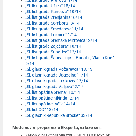
„Sl. list grada Kraljeva“ 9/14
„Sl. list grada Užica“ 15/14
„Sl. list grada Pančeva“ 10/14
„Sl. list grada Zrenjanina“ 6/14
„Sl. list grada Sombora“ 3/14
„Sl. list grada Smedereva“ 1/14
„Sl. list grada Loznice“ 1/14
„Sl. list grada Sremska Mitrovica“ 2/14
„Sl. list grada Zaječara“ 18/14
„Sl. list grada Subotice“ 12/14
„Sl. list grada Šapca i opšt. Bogatić, Vlad. i Koc.“
5/14
„Sl. glasnik grada Požarevca“ 18/13
„Sl. glasnik grada Jagodina“ 1/14
„Sl. glasnik grada Leskovca“ 2/14
„Sl. glasnik grada Valjeva“ 2/14
„Sl. list opština Srema“ 10/14
„Sl. list opštine Kikinda“ 2/14
„Sl. list opštine Inđija“ 4/14
„Sl. list CG“ 18/14
„Sl. glasnik Republike Srpske“ 33/14
Među novim propisima u Ekspertu, nalaze se i:
Zakon o pravobranilaštvu („Sl. glasnik RS“, br.