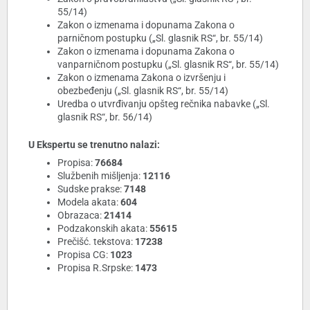
55/14)
Zakon o izmenama i dopunama Zakona o
parničnom postupku („Sl. glasnik RS“, br. 55/14)
Zakon o izmenama i dopunama Zakona o
vanparničnom postupku („Sl. glasnik RS“, br. 55/14)
Zakon o izmenama Zakona o izvršenju i
obezbeđenju („Sl. glasnik RS“, br. 55/14)
Uredba o utvrđivanju opšteg rečnika nabavke („Sl.
glasnik RS“, br. 56/14)
U Ekspertu se trenutno nalazi:
Propisa:
76684
Službenih mišljenja:
12116
Sudske prakse:
7148
Modela akata:
604
Obrazaca:
21414
Podzakonskih akata:
55615
Prečišć. tekstova:
17238
Propisa CG:
1023
Propisa R.Srpske:
1473