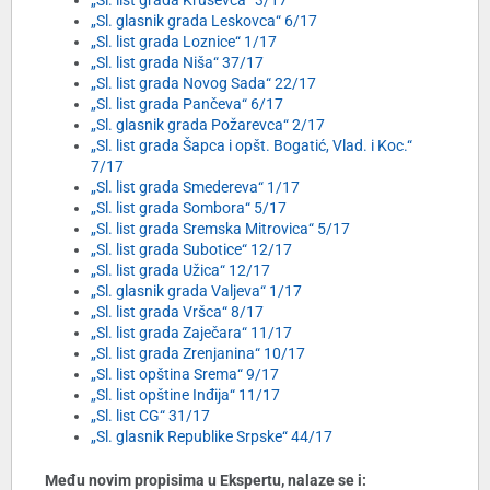
„Sl. list grada Kruševca“ 3/17
„Sl. glasnik grada Leskovca“ 6/17
„Sl. list grada Loznice“ 1/17
„Sl. list grada Niša“ 37/17
„Sl. list grada Novog Sada“ 22/17
„Sl. list grada Pančeva“ 6/17
„Sl. glasnik grada Požarevca“ 2/17
„Sl. list grada Šapca i opšt. Bogatić, Vlad. i Koc.“
7/17
„Sl. list grada Smedereva“ 1/17
„Sl. list grada Sombora“ 5/17
„Sl. list grada Sremska Mitrovica“ 5/17
„Sl. list grada Subotice“ 12/17
„Sl. list grada Užica“ 12/17
„Sl. glasnik grada Valjeva“ 1/17
„Sl. list grada Vršca“ 8/17
„Sl. list grada Zaječara“ 11/17
„Sl. list grada Zrenjanina“ 10/17
„Sl. list opština Srema“ 9/17
„Sl. list opštine Inđija“ 11/17
„Sl. list CG“ 31/17
„Sl. glasnik Republike Srpske“ 44/17
Među novim propisima u Ekspertu, nalaze se i: