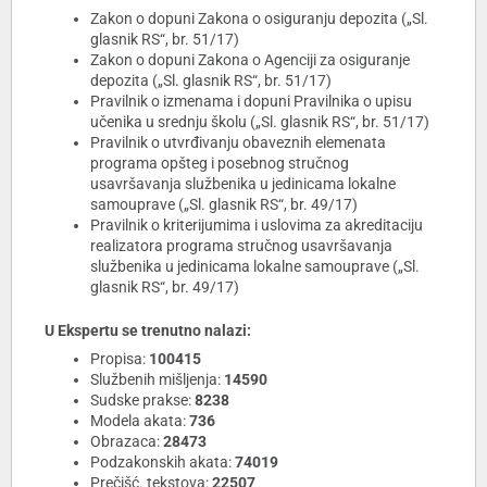
Zakon o dopuni Zakona o osiguranju depozita („Sl.
glasnik RS“, br. 51/17)
Zakon o dopuni Zakona o Agenciji za osiguranje
depozita („Sl. glasnik RS“, br. 51/17)
Pravilnik o izmenama i dopuni Pravilnika o upisu
učenika u srednju školu („Sl. glasnik RS“, br. 51/17)
Pravilnik o utvrđivanju obaveznih elemenata
programa opšteg i posebnog stručnog
usavršavanja službenika u jedinicama lokalne
samouprave („Sl. glasnik RS“, br. 49/17)
Pravilnik o kriterijumima i uslovima za akreditaciju
realizatora programa stručnog usavršavanja
službenika u jedinicama lokalne samouprave („Sl.
glasnik RS“, br. 49/17)
U Ekspertu se trenutno nalazi:
Propisa:
100415
Službenih mišljenja:
14590
Sudske prakse:
8238
Modela akata:
736
Obrazaca:
28473
Podzakonskih akata:
74019
Prečišć. tekstova:
22507