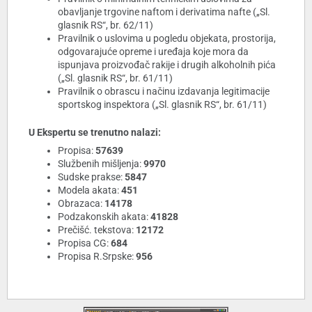
obavljanje trgovine naftom i derivatima nafte („Sl.
glasnik RS“, br. 62/11)
Pravilnik o uslovima u pogledu objekata, prostorija,
odgovarajuće opreme i uređaja koje mora da
ispunjava proizvođač rakije i drugih alkoholnih pića
(„Sl. glasnik RS“, br. 61/11)
Pravilnik o obrascu i načinu izdavanja legitimacije
sportskog inspektora („Sl. glasnik RS“, br. 61/11)
U Ekspertu se trenutno nalazi:
Propisa:
57639
Službenih mišljenja:
9970
Sudske prakse:
5847
Modela akata:
451
Obrazaca:
14178
Podzakonskih akata:
41828
Prečišć. tekstova:
12172
Propisa CG:
684
Propisa R.Srpske:
956