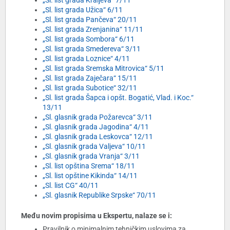
„Sl. list grada Kraljeva“ 7/11
„Sl. list grada Užica“ 6/11
„Sl. list grada Pančeva“ 20/11
„Sl. list grada Zrenjanina“ 11/11
„Sl. list grada Sombora“ 6/11
„Sl. list grada Smedereva“ 3/11
„Sl. list grada Loznice“ 4/11
„Sl. list grada Sremska Mitrovica“ 5/11
„Sl. list grada Zaječara“ 15/11
„Sl. list grada Subotice“ 32/11
„Sl. list grada Šapca i opšt. Bogatić, Vlad. i Koc.“
13/11
„Sl. glasnik grada Požarevca“ 3/11
„Sl. glasnik grada Jagodina“ 4/11
„Sl. glasnik grada Leskovca“ 12/11
„Sl. glasnik grada Valjeva“ 10/11
„Sl. glasnik grada Vranja“ 3/11
„Sl. list opština Srema“ 18/11
„Sl. list opštine Kikinda“ 14/11
„Sl. list CG“ 40/11
„Sl. glasnik Republike Srpske“ 70/11
Među novim propisima u Ekspertu, nalaze se i:
Pravilnik o minimalnim tehničkim uslovima za