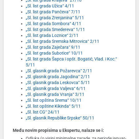
„Sl. list grada Kraljeva“ 27/10
„Sl. list grada Užica“ 4/11
„Sl. list grada Pančeva“ 7/11
„Sl. list grada Zrenjanina“ 5/11
„Sl. list grada Sombora“ 4/11
„Sl. list grada Smedereva“ 1/11
„Sl. list grada Loznice“ 2/11
„Sl. list grada Sremska Mitrovica“ 2/11
„Sl. list grada Zaječara“ 9/11
„Sl. list grada Subotice“ 10/11
„Sl. list grada Šapca i opšt. Bogatić, Vlad. i Koc.“
5/11
„Sl. glasnik grada Požarevca“ 2/11
„Sl. glasnik grada Jagodina“ 2/11
„Sl. glasnik grada Leskovca“ 5/11
„Sl. glasnik grada Valjeva“ 6/11
„Sl. glasnik grada Vranja“ 3/11
„Sl. list opština Srema“ 10/11
„Sl. list opštine Kikinda“ 5/11
„Sl. list CG“ 24/11
„Sl. glasnik Republike Srpske“ 50/11
Među novim propisima u Ekspertu, nalaze se i:
Odluka (o visini minimalne zarade, za periode januar-