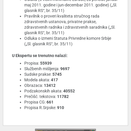
maj 2011. godine i jun-decembar 2011. godine) („Sl.
glasnik RS“, br. 35/11)
Pravilnik o proveri kvaliteta stručnog rada
zdravstvenih ustanova, privatne prakse,
zdravstvenih radnika i zdravstvenih saradnika („Sl.
glasnik RS“, br. 35/11)
Odluka o izmeni Statuta Privredne komore Srbije
(„Sl. glasnik RS“, br. 35/11)
U Ekspertu se trenutno nalazi:
Propisa:
55939
Službenih mišljenja:
9697
Sudske prakse:
5745
Modela akata:
417
Obrazaca:
13412
Podzakonskih akata:
40552
Prečišć. tekstova:
11782
Propisa CG:
661
Propisa R.Srpske:
910