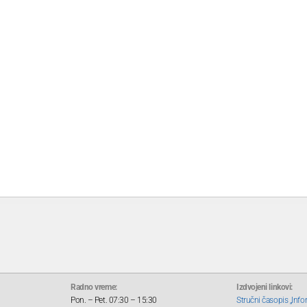
Radno vreme:
Izdvojeni linkovi:
Pon. – Pet. 07:30 – 15:30
Stručni časopis „Info