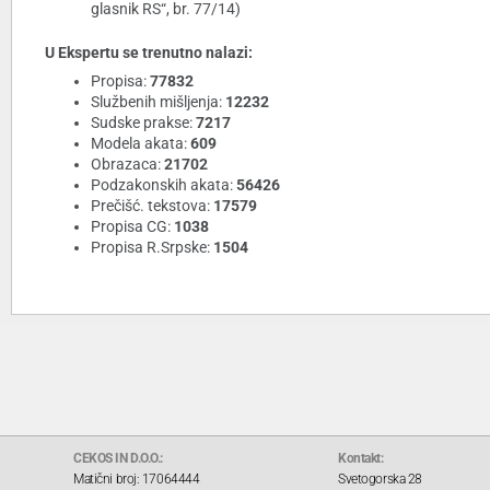
glasnik RS“, br. 77/14)
U Ekspertu se trenutno nalazi:
Propisa:
77832
Službenih mišljenja:
12232
Sudske prakse:
7217
Modela akata:
609
Obrazaca:
21702
Podzakonskih akata:
56426
Prečišć. tekstova:
17579
Propisa CG:
1038
Propisa R.Srpske:
1504
CEKOS IN D.O.O.:
Kontakt:
Matični broj: 17064444
Svetogorska 28