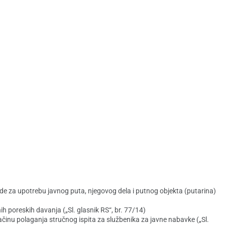
e za upotrebu javnog puta, njegovog dela i putnog objekta (putarina)
nih poreskih davanja („Sl. glasnik RS“, br. 77/14)
ačinu polaganja stručnog ispita za službenika za javne nabavke („Sl.