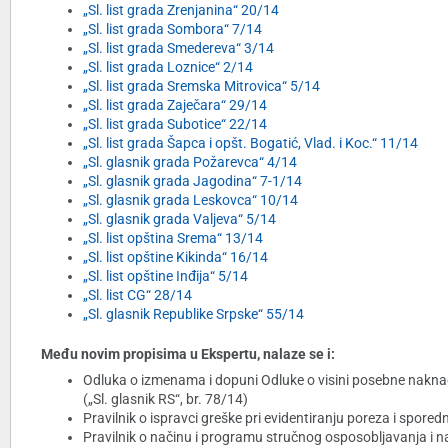
„Sl. list grada Zrenjanina“ 20/14
„Sl. list grada Sombora“ 7/14
„Sl. list grada Smedereva“ 3/14
„Sl. list grada Loznice“ 2/14
„Sl. list grada Sremska Mitrovica“ 5/14
„Sl. list grada Zaječara“ 29/14
„Sl. list grada Subotice“ 22/14
„Sl. list grada Šapca i opšt. Bogatić, Vlad. i Koc.“ 11/14
„Sl. glasnik grada Požarevca“ 4/14
„Sl. glasnik grada Jagodina“ 7-1/14
„Sl. glasnik grada Leskovca“ 10/14
„Sl. glasnik grada Valjeva“ 5/14
„Sl. list opština Srema“ 13/14
„Sl. list opštine Kikinda“ 16/14
„Sl. list opštine Inđija“ 5/14
„Sl. list CG“ 28/14
„Sl. glasnik Republike Srpske“ 55/14
Među novim propisima u Ekspertu, nalaze se i:
Odluka o izmenama i dopuni Odluke o visini posebne naknad
(„Sl. glasnik RS“, br. 78/14)
Pravilnik o ispravci greške pri evidentiranju poreza i spored
Pravilnik o načinu i programu stručnog osposobljavanja i n