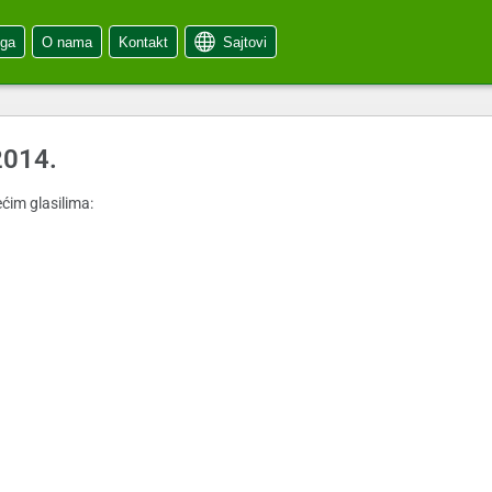
oga
O nama
Kontakt
Sajtovi
2014.
ćim glasilima: