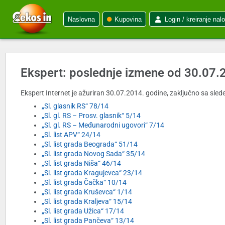
Naslovna
Kupovina
Login / kreiranje nal
Ekspert: poslednje izmene od 30.07.
Ekspert Internet je ažuriran 30.07.2014. godine, zaključno sa slede
„Sl. glasnik RS“ 78/14
„Sl. gl. RS – Prosv. glasnik“ 5/14
„Sl. gl. RS – Međunarodni ugovori“ 7/14
„Sl. list APV“ 24/14
„Sl. list grada Beograda“ 51/14
„Sl. list grada Novog Sada“ 35/14
„Sl. list grada Niša“ 46/14
„Sl. list grada Kragujevca“ 23/14
„Sl. list grada Čačka“ 10/14
„Sl. list grada Kruševca“ 1/14
„Sl. list grada Kraljeva“ 15/14
„Sl. list grada Užica“ 17/14
„Sl. list grada Pančeva“ 13/14