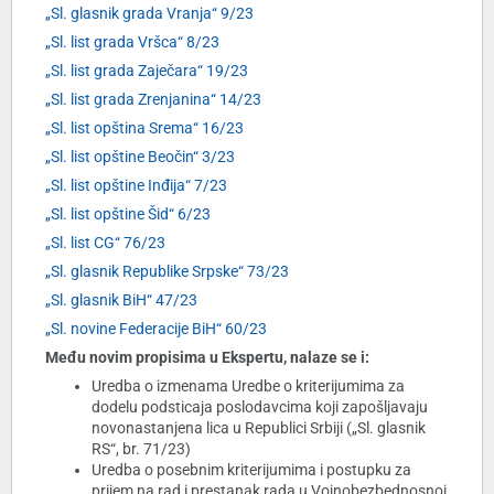
„Sl. glasnik grada Vranja“ 9/23
„Sl. list grada Vršca“ 8/23
„Sl. list grada Zaječara“ 19/23
„Sl. list grada Zrenjanina“ 14/23
„Sl. list opština Srema“ 16/23
„Sl. list opštine Beočin“ 3/23
„Sl. list opštine Inđija“ 7/23
„Sl. list opštine Šid“ 6/23
„Sl. list CG“ 76/23
„Sl. glasnik Republike Srpske“ 73/23
„Sl. glasnik BiH“ 47/23
„Sl. novine Federacije BiH“ 60/23
Među novim propisima u Ekspertu, nalaze se i:
Uredba o izmenama Uredbe o kriterijumima za
dodelu podsticaja poslodavcima koji zapošljavaju
novonastanjena lica u Republici Srbiji („Sl. glasnik
RS“, br. 71/23)
Uredba o posebnim kriterijumima i postupku za
prijem na rad i prestanak rada u Vojnobezbednosnoj