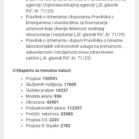
agenciji i Vojnoobaveštajnoj agenciji („Sl. glasnik
RS“, br. 71/23)
Pravilnik o izmenama i dopunama Pravilnika o
kriterijumima i standardima za finansiranje
ustanove koja obavlja delatnost srednjeg
obrazovanja i vaspitanja („Sl. glasnik RS“, br. 71/23)
Pravilnik o izmenama i dopuni Pravilnika o cenama
laboratorijskih zdravstvenih usluga na primarnom,
sekundarnom i tercijarnom nivou zdravstvene
zaštite („Sl. glasnik RS“, br. 71/23)
U Ekspertu se trenutno nalazi:
Propisa:
150591
Službenih mišljenja:
17609
Sudske prakse:
10237
Modela akata:
936
Obrazaca:
43901
Podzakonskih akata:
112397
Prečišć. tekstova:
33985
Propisa CG:
2241
Propisa R.Srpske:
2782