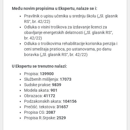
Među novim propisima u Ekspertu, nalaze se i:
Pravilnik o upisu učenika u srednju školu („Sl. glasnik
RS“, br. 42/22)
Odluka o visini troškova za izdavanje licenci za
obavljanje energetskih delatnosti („Sl. glasnik RS“,
br. 42/22)
Odluka o troškovima rehabilitacije korisnika penzija i
ceni smeštaja pratioca, po ustanovama, po danu
boravka („Sl. glasnik RS“, br. 42/22)
U Ekspertu se trenutno nalazi:
Propisa:
139900
Službenih mišljenja:
17073
Sudske prakse:
9839
Modela akata:
901
Obrazaca:
41172
Podzakonskih akata:
104156
Prečišć. tekstova:
31657
Propisa CG:
2087
Propisa R.Srpske:
2529