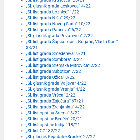
„Sl. list grada Kruševca“ 23/21
„Sl. glasnik grada Leskovca“ 4/22
„Sl. list grada Loznice“ 1/22
„Sl. list grada Niša“ 29/22
„Sl. list grada Novog Sada“ 10/22
„Sl. list grada Pančeva“ 6/22
„Sl. glasnik grada Požarevca“ 2/22
„Sl. list grada Šapca i opšt. Bogatić, Vlad. i Koc.“
33/21
„Sl. list grada Smedereva“ 9/21
„Sl. list grada Sombora“ 3/22
„Sl. list grada Sremska Mitrovica“ 2/22
„Sl. list grada Subotice“ 7/22
„Sl. list grada Užica“ 8/22
„Sl. glasnik grada Valjeva“ 4/22
„Sl. glasnik grada Vranja“ 4/22
„Sl. list grada Vršca“ 2/22
„Sl. list grada Zaječara“ 67/21
„Sl. list grada Zrenjanina“ 4/22
„Sl. list opština Srema“ 3/22
„Sl. list opštine Beočin“ 20/21
„Sl. list opštine Inđija“ 18/21
„Sl. list CG“ 32/22
„Sl. glasnik Republike Srpske“ 27/22