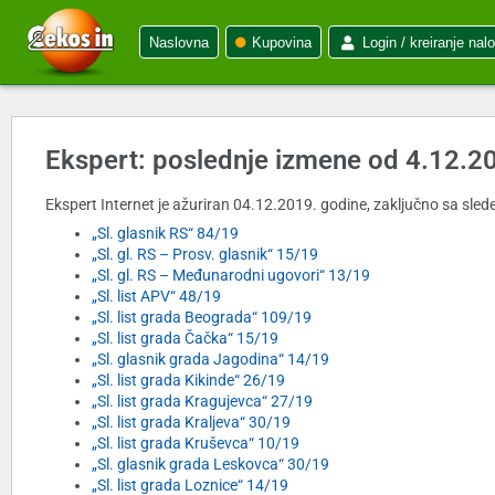
Naslovna
Kupovina
Login / kreiranje nal
Ekspert: poslednje izmene od 4.12.2
Ekspert Internet je ažuriran 04.12.2019. godine, zaključno sa slede
„Sl. glasnik RS“ 84/19
„Sl. gl. RS – Prosv. glasnik“ 15/19
„Sl. gl. RS – Međunarodni ugovori“ 13/19
„Sl. list APV“ 48/19
„Sl. list grada Beograda“ 109/19
„Sl. list grada Čačka“ 15/19
„Sl. glasnik grada Jagodina“ 14/19
„Sl. list grada Kikinde“ 26/19
„Sl. list grada Kragujevca“ 27/19
„Sl. list grada Kraljeva“ 30/19
„Sl. list grada Kruševca“ 10/19
„Sl. glasnik grada Leskovca“ 30/19
„Sl. list grada Loznice“ 14/19