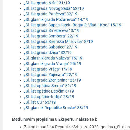
„Sl. list grada Niša“ 31/19
„Sl. list grada Novog Sada“ 52/19
„Sl. list grada Pančeva“ 32/19
„Sl. glasnik grada Požarevca“ 14/19
„Sl. list grada Šapca i opšt. Bogatić, Vlad. i Koc.“ 15/19
„Sl. list grada Smedereva“ 3/19
„Sl. list grada Sombora“ 22/19
„Sl. list grada Sremska Mitrovica“ 8/19
„Sl. list grada Subotice“ 27/19
„Sl. list grada Užica“ 32/19
„Sl. glasnik grada Valjeva“ 16/19
„Sl. glasnik grada Vranja“ 25/19
„Sl. list grada Vršca“ 14/19
„Sl. list grada Zaječara“ 22/19
„Sl. list grada Zrenjanina“ 25/19
„Sl. list opština Srema“ 31/19
„Sl. list opštine Beočin“ 6/19
„Sl. list opštine Inđija“ 23/19
„Sl. list CG“ 63/19
„Sl. glasnik Republike Srpske“ 83/19
Među novim propisima u Ekspertu, nalaze se i:
Zakon o budžetu Republike Srbije za 2020. godinu („Sl. glas