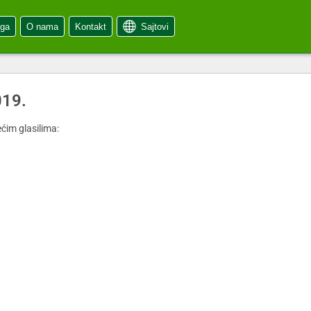
oga
O nama
Kontakt
Sajtovi
019.
ćim glasilima: