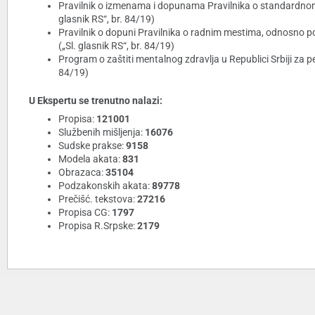
Pravilnik o izmenama i dopunama Pravilnika o standardnom 
glasnik RS“, br. 84/19)
Pravilnik o dopuni Pravilnika o radnim mestima, odnosno p
(„Sl. glasnik RS“, br. 84/19)
Program o zaštiti mentalnog zdravlja u Republici Srbiji za p
84/19)
U Ekspertu se trenutno nalazi:
Propisa:
121001
Službenih mišljenja:
16076
Sudske prakse:
9158
Modela akata:
831
Obrazaca:
35104
Podzakonskih akata:
89778
Prečišć. tekstova:
27216
Propisa CG:
1797
Propisa R.Srpske:
2179