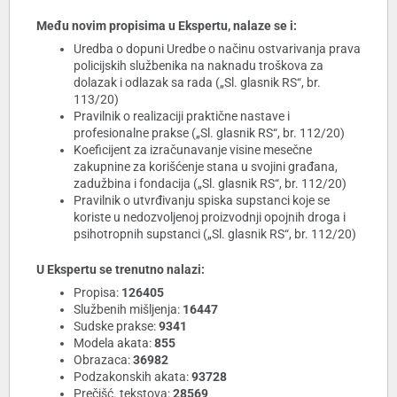
Među novim propisima u Ekspertu, nalaze se i:
Uredba o dopuni Uredbe o načinu ostvarivanja prava
policijskih službenika na naknadu troškova za
dolazak i odlazak sa rada („Sl. glasnik RS“, br.
113/20)
Pravilnik o realizaciji praktične nastave i
profesionalne prakse („Sl. glasnik RS“, br. 112/20)
Koeficijent za izračunavanje visine mesečne
zakupnine za korišćenje stana u svojini građana,
zadužbina i fondacija („Sl. glasnik RS“, br. 112/20)
Pravilnik o utvrđivanju spiska supstanci koje se
koriste u nedozvoljenoj proizvodnji opojnih droga i
psihotropnih supstanci („Sl. glasnik RS“, br. 112/20)
U Ekspertu se trenutno nalazi:
Propisa:
126405
Službenih mišljenja:
16447
Sudske prakse:
9341
Modela akata:
855
Obrazaca:
36982
Podzakonskih akata:
93728
Prečišć. tekstova:
28569