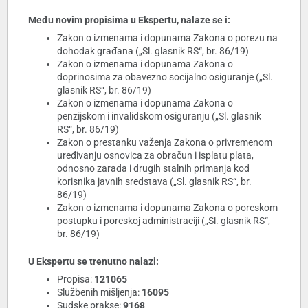
Među novim propisima u Ekspertu, nalaze se i:
Zakon o izmenama i dopunama Zakona o porezu na
dohodak građana („Sl. glasnik RS“, br. 86/19)
Zakon o izmenama i dopunama Zakona o
doprinosima za obavezno socijalno osiguranje („Sl.
glasnik RS“, br. 86/19)
Zakon o izmenama i dopunama Zakona o
penzijskom i invalidskom osiguranju („Sl. glasnik
RS“, br. 86/19)
Zakon o prestanku važenja Zakona o privremenom
uređivanju osnovica za obračun i isplatu plata,
odnosno zarada i drugih stalnih primanja kod
korisnika javnih sredstava („Sl. glasnik RS“, br.
86/19)
Zakon o izmenama i dopunama Zakona o poreskom
postupku i poreskoj administraciji („Sl. glasnik RS“,
br. 86/19)
U Ekspertu se trenutno nalazi:
Propisa:
121065
Službenih mišljenja:
16095
Sudske prakse:
9168