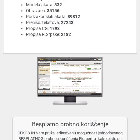
Modela akata:
832
Obrazaca:
35156
Podzakonskih akata:
89812
Prečišć. tekstova:
27243
Propisa CG:
1798
Propisa R.Srpske:
2182
Besplatno probno korišćenje
CEKOS IN Vam pruža jedinstvenu mogućnost jednodnevnog
BESPLATNOG probnog korišćenja Ekspert-a, kako biste se