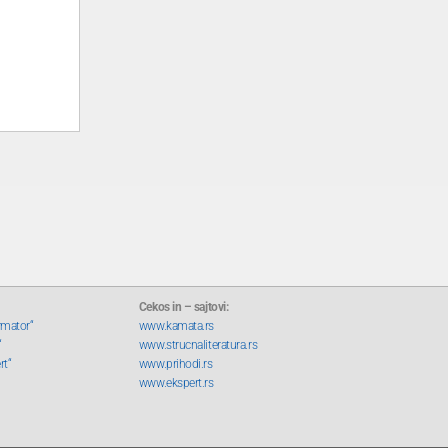
Cekos in – sajtovi:
rmator“
www.kamata.rs
“
www.strucnaliteratura.rs
rt“
www.prihodi.rs
www.ekspert.rs