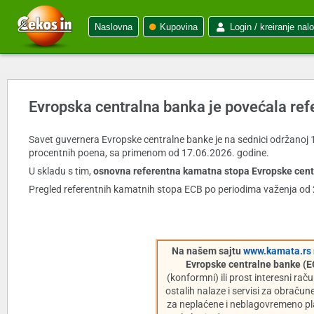
Naslovna
Kupovina
Login / kreiranje nal
Evropska centralna banka je povećala re
Savet guvernera Evropske centralne banke je na sednici održanoj
procentnih poena, sa primenom od 17.06.2026. godine.
U skladu s tim,
osnovna referentna kamatna stopa Evropske centr
Pregled referentnih kamatnih stopa ECB po periodima važenja od 
Na našem sajtu
www.kamata.rs
Evropske centralne banke (E
(konformni) ili prost interesni r
ostalih nalaze i servisi za obračun
za neplaćene i neblagovremeno pl