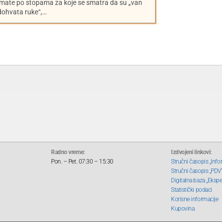
mate po stopama za koje se smatra da su „van
dohvata ruke“,…
Radno vreme:
Izdvojeni linkovi:
Pon. – Pet. 07:30 – 15:30
Stručni časopis „Info
Stručni časopis „PDV
Digitalna baza „Ekspe
Statistički podaci
Korisne informacije
Kupovina