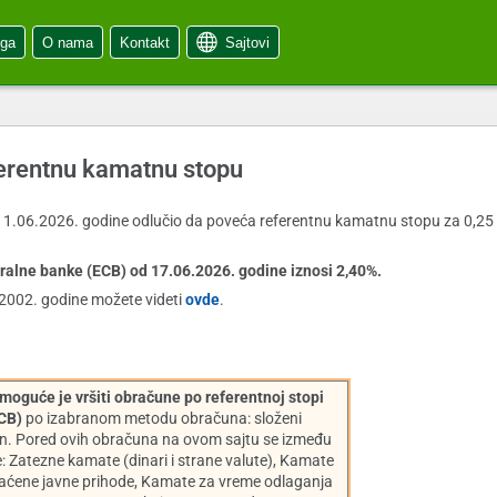
oga
O nama
Kontakt
Sajtovi
ferentnu kamatnu stopu
 11.06.2026. godine odlučio da poveća referentnu kamatnu stopu za 0,25
alne banke (ECB) od 17.06.2026. godine iznosi 2,40%.
2002. godine možete videti
ovde
.
moguće je vršiti obračune po referentnoj stopi
CB)
po izabranom metodu obračuna: složeni
ačun. Pored ovih obračuna na ovom sajtu se između
e: Zatezne kamate (dinari i strane valute), Kamate
aćene javne prihode, Kamate za vreme odlaganja