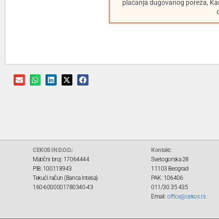
plaćanja dugovanog poreza, Ka
CEKOS IN D.O.O.:
Kontakt:
Matični broj: 17064444
Svetogorska 28
PIB: 100118943
11103 Beograd
Tekući račun (Banca Intesa):
PAK: 106406
160-6000001780340-43
011/30 35 435
Email:
office@cekos.rs