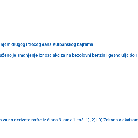
ovanjem drugog i trećeg dana Kurbanskog bajrama
ženo je smanjenje iznosa akciza na bezolovni benzin i gasna ulja do 
a na derivate nafte iz člana 9. stav 1. tač. 1), 2) i 3) Zakona o akciz