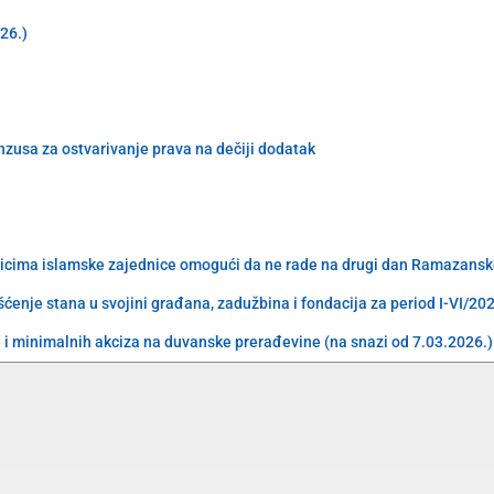
026.)
enzusa za ostvarivanje prava na dečiji dodatak
nicima islamske zajednice omogući da ne rade na drugi dan Ramazansk
ćenje stana u svojini građana, zadužbina i fondacija za period I-VI/20
i minimalnih akciza na duvanske prerađevine (na snazi od 7.03.2026.)