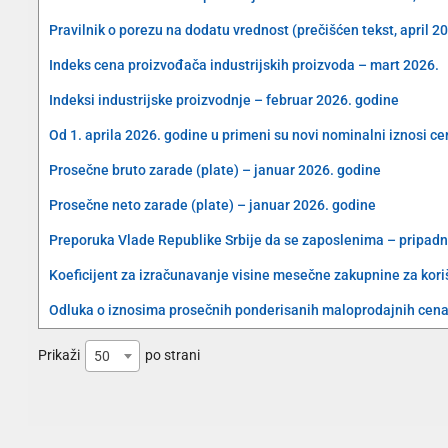
Pravilnik o porezu na dodatu vrednost (prečišćen tekst, april 2
Indeks cena proizvođača industrijskih proizvoda – mart 2026.
Indeksi industrijske proizvodnje – februar 2026. godine
Od 1. aprila 2026. godine u primeni su novi nominalni iznosi c
Prosečne bruto zarade (plate) – januar 2026. godine
Prosečne neto zarade (plate) – januar 2026. godine
Preporuka Vlade Republike Srbije da se zaposlenima – pripad
Koeficijent za izračunavanje visine mesečne zakupnine za koriš
Odluka o iznosima prosečnih ponderisanih maloprodajnih cena 
Prikaži
po strani
50