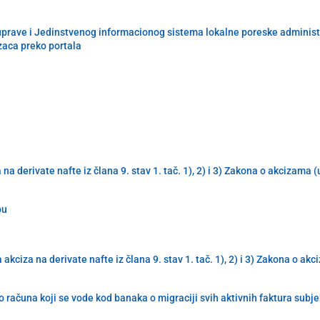
uprave i Jedinstvenog informacionog sistema lokalne poreske administra
zaca preko portala
derivate nafte iz člana 9. stav 1. tač. 1), 2) i 3) Zakona o akcizama 
pu
iza na derivate nafte iz člana 9. stav 1. tač. 1), 2) i 3) Zakona o ak
 računa koji se vode kod banaka o migraciji svih aktivnih faktura subj