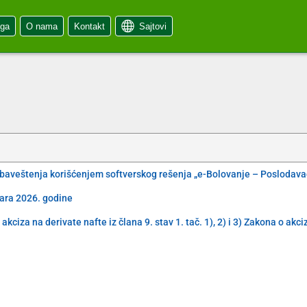
oga
O nama
Kontakt
Sajtovi
obaveštenja korišćenjem softverskog rešenja „e-Bolovanje – Poslodava
uara 2026. godine
iza na derivate nafte iz člana 9. stav 1. tač. 1), 2) i 3) Zakona o akc