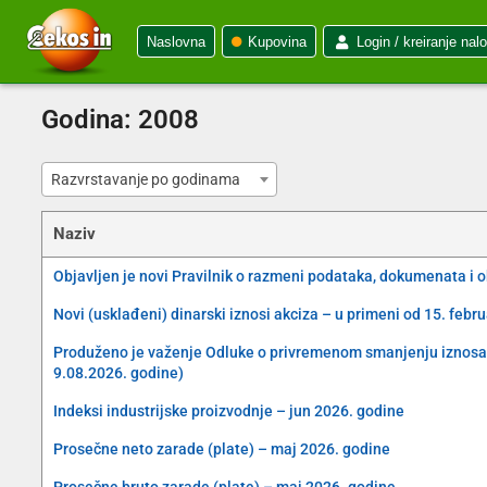
Naslovna
Kupovina
Login / kreiranje nal
Godina:
2008
Razvrstavanje po godinama
Naziv
Objavljen je novi Pravilnik o razmeni podataka, dokumenata i 
Novi (usklađeni) dinarski iznosi akciza – u primeni od 15. febr
Produženo je važenje Odluke o privremenom smanjenju iznosa akc
9.08.2026. godine)
Indeksi industrijske proizvodnje – jun 2026. godine
Prosečne neto zarade (plate) – maj 2026. godine
Prosečne bruto zarade (plate) – maj 2026. godine