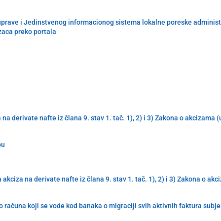
uprave i Jedinstvenog informacionog sistema lokalne poreske administra
zaca preko portala
derivate nafte iz člana 9. stav 1. tač. 1), 2) i 3) Zakona o akcizama 
pu
iza na derivate nafte iz člana 9. stav 1. tač. 1), 2) i 3) Zakona o ak
 računa koji se vode kod banaka o migraciji svih aktivnih faktura subj