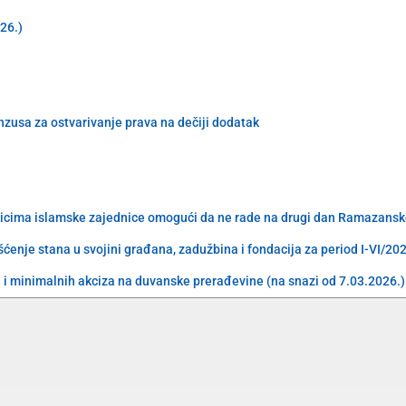
026.)
enzusa za ostvarivanje prava na dečiji dodatak
nicima islamske zajednice omogući da ne rade na drugi dan Ramazansk
ćenje stana u svojini građana, zadužbina i fondacija za period I-VI/20
i minimalnih akciza na duvanske prerađevine (na snazi od 7.03.2026.)