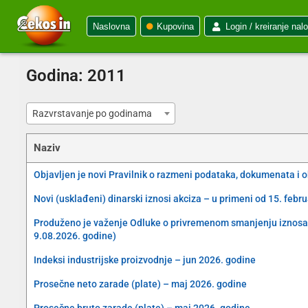
Naslovna
Kupovina
Login / kreiranje nal
Godina:
2011
Razvrstavanje po godinama
Naziv
Objavljen je novi Pravilnik o razmeni podataka, dokumenata i 
Novi (usklađeni) dinarski iznosi akciza – u primeni od 15. febr
Produženo je važenje Odluke o privremenom smanjenju iznosa akc
9.08.2026. godine)
Indeksi industrijske proizvodnje – jun 2026. godine
Prosečne neto zarade (plate) – maj 2026. godine
Prosečne bruto zarade (plate) – maj 2026. godine