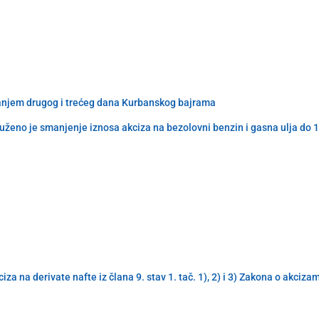
ovanjem drugog i trećeg dana Kurbanskog bajrama
ženo je smanjenje iznosa akciza na bezolovni benzin i gasna ulja do 
a na derivate nafte iz člana 9. stav 1. tač. 1), 2) i 3) Zakona o akciz