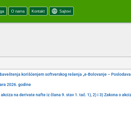
oga
O nama
Kontakt
Sajtovi
obaveštenja korišćenjem softverskog rešenja „e-Bolovanje – Poslodava
uara 2026. godine
iza na derivate nafte iz člana 9. stav 1. tač. 1), 2) i 3) Zakona o akc