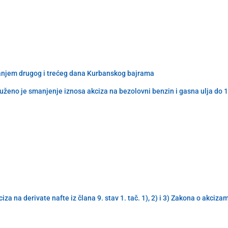
ovanjem drugog i trećeg dana Kurbanskog bajrama
ženo je smanjenje iznosa akciza na bezolovni benzin i gasna ulja do 
a na derivate nafte iz člana 9. stav 1. tač. 1), 2) i 3) Zakona o akciz