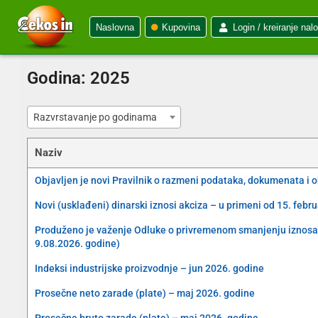
Naslovna
Kupovina
Login / kreiranje nal
Godina:
2025
Razvrstavanje po godinama
Naziv
Objavljen je novi Pravilnik o razmeni podataka, dokumenata i 
Novi (usklađeni) dinarski iznosi akciza – u primeni od 15. febr
Produženo je važenje Odluke o privremenom smanjenju iznosa akc
9.08.2026. godine)
Indeksi industrijske proizvodnje – jun 2026. godine
Prosečne neto zarade (plate) – maj 2026. godine
Prosečne bruto zarade (plate) – maj 2026. godine