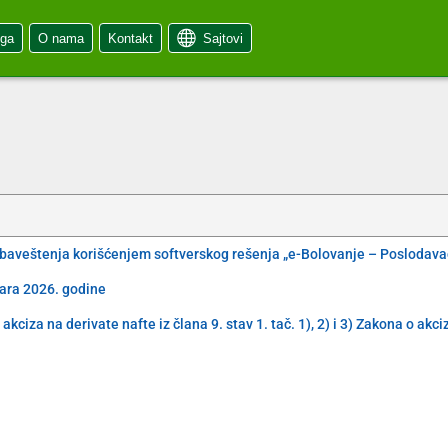
oga
O nama
Kontakt
Sajtovi
obaveštenja korišćenjem softverskog rešenja „e-Bolovanje – Poslodava
uara 2026. godine
iza na derivate nafte iz člana 9. stav 1. tač. 1), 2) i 3) Zakona o akc