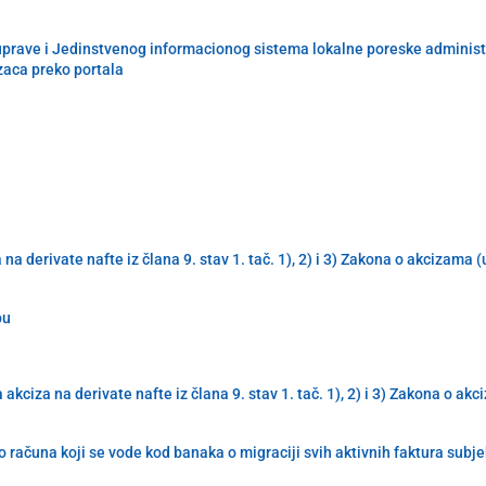
uprave i Jedinstvenog informacionog sistema lokalne poreske administra
zaca preko portala
derivate nafte iz člana 9. stav 1. tač. 1), 2) i 3) Zakona o akcizama 
pu
iza na derivate nafte iz člana 9. stav 1. tač. 1), 2) i 3) Zakona o ak
 računa koji se vode kod banaka o migraciji svih aktivnih faktura subj