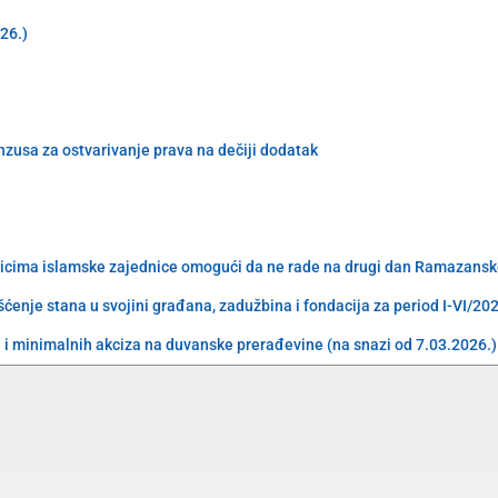
026.)
enzusa za ostvarivanje prava na dečiji dodatak
nicima islamske zajednice omogući da ne rade na drugi dan Ramazansk
ćenje stana u svojini građana, zadužbina i fondacija za period I-VI/20
i minimalnih akciza na duvanske prerađevine (na snazi od 7.03.2026.)