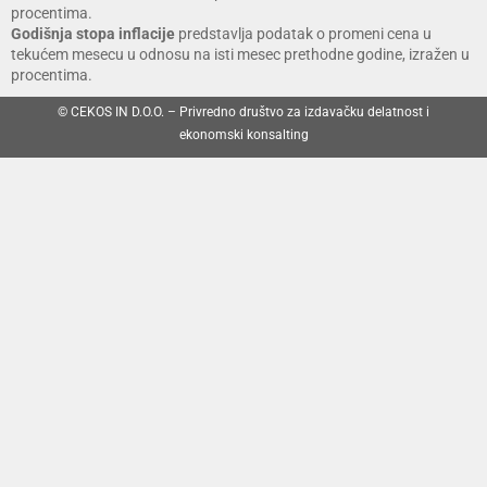
procentima.
Godišnja stopa inflacije
predstavlja podatak o promeni cena u
tekućem mesecu u odnosu na isti mesec prethodne godine, izražen u
procentima.
© CEKOS IN D.O.O. – Privredno društvo za izdavačku delatnost i
ekonomski konsalting