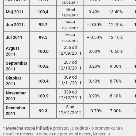
12/05/2011
156 od
Maj 2011.
100,4
0.40%
13.40%
13/06/2011
194 od
Jun 2011.
99.7
– 0.30%
12.70%
12/07/2011
227 od
Jul 2011.
99.5
– 0.50%
12.10%
12/08/2011
256 od
Avgust
100.0
0.00%
10.50%
12/09/2011
2011.
287 od
Septembar
100.2
0.20%
9.30%
12/10/2011
2011.
309 od
Oktobar
100.4
0.40%
8.70%
11/11/2011
2011.
339 od
Novembar
100.9
0.90%
8.10%
12/12/2011
2011.
8 od
Decembar
99.3
– 0.70%
7.00%
12/01/2012
2011.
*
Mesečna stopa inflacije
predstavlja podatak o promeni cena u
tekućem mesecu u odnosu na prethodni mesec, izražen u