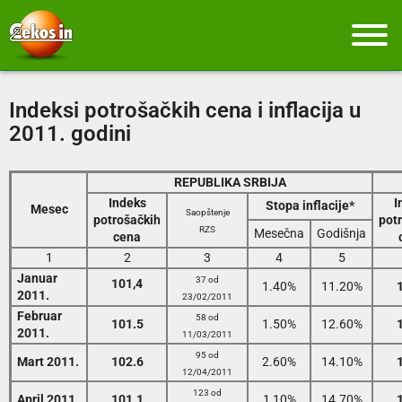
Indeksi potrošačkih cena i inflacija u
2011. godini
REPUBLIKA SRBIJA
Indeks
I
Stopa inflacije*
Mesec
Saopštenje
potrošačkih
pot
RZS
Mesečna
Godišnja
cena
1
2
3
4
5
Januar
37 od
101,4
1.40%
11.20%
2011.
23/02/2011
Februar
58 od
101.5
1.50%
12.60%
2011.
11/03/2011
95 od
Mart 2011.
102.6
2.60%
14.10%
12/04/2011
123 od
April 2011.
101.1
1,10%
14.70%