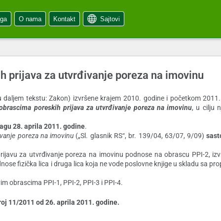
oga
O nama
Kontakt
Sajtovi
h prijava za utvrđivanje poreza na imovinu
 daljem tekstu: Zakon) izvršene krajem 2010. godine i početkom 2011.
obrascima poreskih prijava za utvrđivanje poreza na imovinu
, u cilju
snagu 28. aprila 2011. godine
.
đivanje poreza na imovinu
(„Sl. glasnik RS“, br. 139/04, 63/07, 9/09)
sast
u prijavu za utvrđivanje poreza na imovinu podnose na obrascu PPI-2, izv
ose fizička lica i druga lica koja ne vode poslovne knjige u skladu sa pr
im obrascima PPI-1, PPI-2, PPI-3 i PPI-4.
oj 11/2011 od 26. aprila 2011. godine.