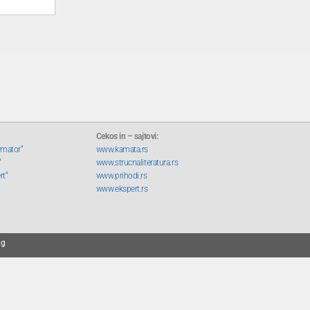
Cekos in – sajtovi:
rmator“
www.kamata.rs
“
www.strucnaliteratura.rs
rt“
www.prihodi.rs
www.ekspert.rs
ng