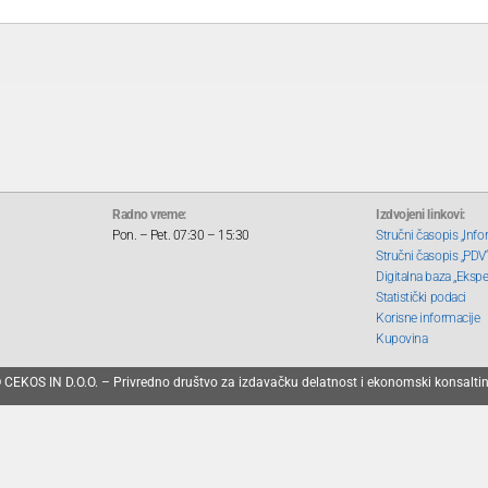
Radno vreme:
Izdvojeni linkovi:
Pon. – Pet. 07:30 – 15:30
Stručni časopis „Info
Stručni časopis „PDV
Digitalna baza „Ekspe
Statistički podaci
Korisne informacije
Kupovina
 CEKOS IN D.O.O. – Privredno društvo za izdavačku delatnost i ekonomski konsalti