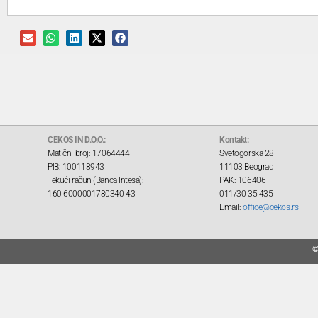
CEKOS IN D.O.O.:
Kontakt:
Matični broj: 17064444
Svetogorska 28
PIB: 100118943
11103 Beograd
Tekući račun (Banca Intesa):
PAK: 106406
160-6000001780340-43
011/30 35 435
Email:
office@cekos.rs
©