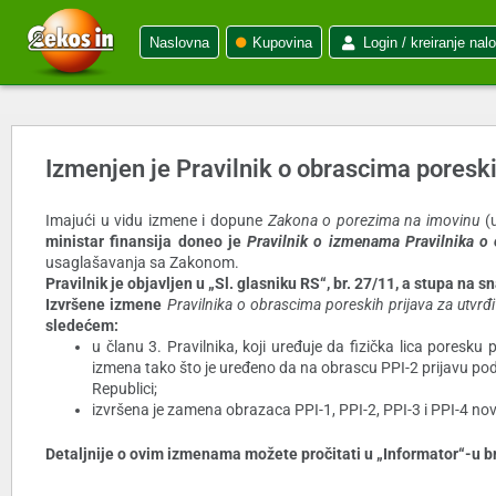
Naslovna
Kupovina
Login / kreiranje nal
Izmenjen je Pravilnik o obrascima poreski
Imajući u vidu izmene i dopune
Zakona o porezima na imovinu
(u
ministar finansija doneo je
Pravilnik o izmenama Pravilnika o 
usaglašavanja sa Zakonom.
Pravilnik je objavljen u „Sl. glasniku RS“, br. 27/11, a stupa na 
Izvršene izmene
Pravilnika o obrascima poreskih prijava za utvr
sledećem:
u članu 3. Pravilnika, koji uređuje da fizička lica poresk
izmena tako što je uređeno da na obrascu PPI-2 prijavu podn
Republici;
izvršena je zamena obrazaca PPI-1, PPI-2, PPI-3 i PPI-4 nov
Detaljnije o ovim izmenama možete pročitati u „Informator“-u br