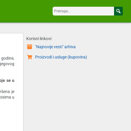
Korisni linkovi:
"Najnovije vesti" arhiva
Proizvodi i usluge (kupovina)
 godine,
 njegovog
oje se u
ršena je
opisima u