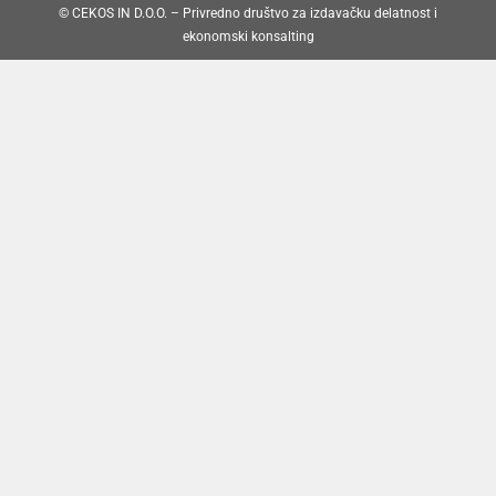
© CEKOS IN D.O.O. – Privredno društvo za izdavačku delatnost i
ekonomski konsalting