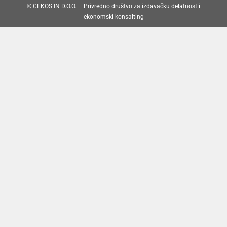
© CEKOS IN D.O.O. – Privredno društvo za izdavačku delatnost i
ekonomski konsalting