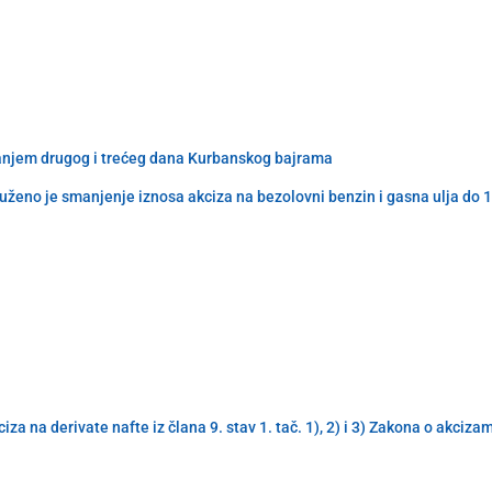
ovanjem drugog i trećeg dana Kurbanskog bajrama
ženo je smanjenje iznosa akciza na bezolovni benzin i gasna ulja do 
a na derivate nafte iz člana 9. stav 1. tač. 1), 2) i 3) Zakona o akciz