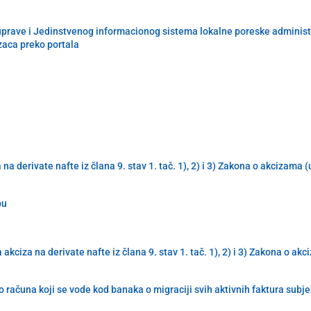
uprave i Jedinstvenog informacionog sistema lokalne poreske administra
zaca preko portala
derivate nafte iz člana 9. stav 1. tač. 1), 2) i 3) Zakona o akcizama 
pu
iza na derivate nafte iz člana 9. stav 1. tač. 1), 2) i 3) Zakona o ak
 računa koji se vode kod banaka o migraciji svih aktivnih faktura subj