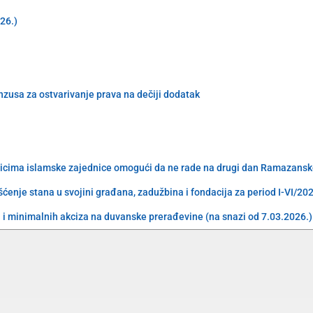
026.)
enzusa za ostvarivanje prava na dečiji dodatak
nicima islamske zajednice omogući da ne rade na drugi dan Ramazansk
ćenje stana u svojini građana, zadužbina i fondacija za period I-VI/20
i minimalnih akciza na duvanske prerađevine (na snazi od 7.03.2026.)