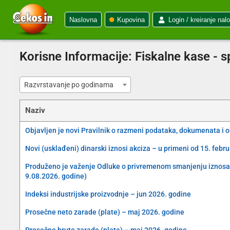
Naslovna
Kupovina
Login / kreiranje nal
Korisne Informacije:
Fiskalne kase - 
Razvrstavanje po godinama
Naziv
Objavljen je novi Pravilnik o razmeni podataka, dokumenata i 
Novi (usklađeni) dinarski iznosi akciza – u primeni od 15. febr
Produženo je važenje Odluke o privremenom smanjenju iznosa akc
9.08.2026. godine)
Indeksi industrijske proizvodnje – jun 2026. godine
Prosečne neto zarade (plate) – maj 2026. godine
Prosečne bruto zarade (plate) – maj 2026. godine