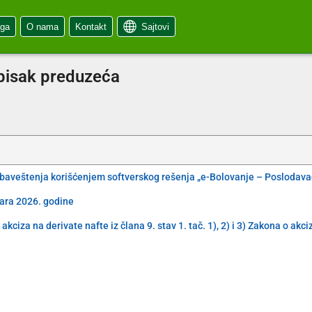
oga
O nama
Kontakt
Sajtovi
spisak preduzeća
obaveštenja korišćenjem softverskog rešenja „e-Bolovanje – Poslodava
uara 2026. godine
iza na derivate nafte iz člana 9. stav 1. tač. 1), 2) i 3) Zakona o akc