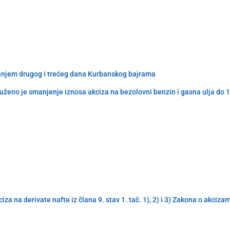
ovanjem drugog i trećeg dana Kurbanskog bajrama
ženo je smanjenje iznosa akciza na bezolovni benzin i gasna ulja do 
a na derivate nafte iz člana 9. stav 1. tač. 1), 2) i 3) Zakona o akciz