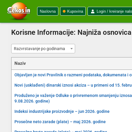
Naslovna
Kupovina
Login / kreiranje nal
Korisne Informacije:
Najniža osnovica
Razvrstavanje po godinama
Naziv
Objavljen je novi Pravilnik o razmeni podataka, dokumenata i 
Novi (usklađeni) dinarski iznosi akciza – u primeni od 15. febr
Produženo je važenje Odluke o privremenom smanjenju iznosa akc
9.08.2026. godine)
Indeksi industrijske proizvodnje – jun 2026. godine
Prosečne neto zarade (plate) – maj 2026. godine
Prosečne bruto zarade (plate) – maj 2026. godine