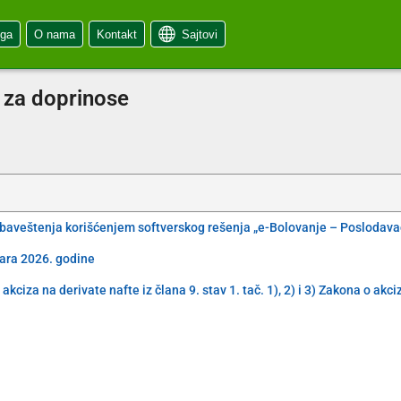
oga
O nama
Kontakt
Sajtovi
 za doprinose
obaveštenja korišćenjem softverskog rešenja „e-Bolovanje – Poslodava
uara 2026. godine
iza na derivate nafte iz člana 9. stav 1. tač. 1), 2) i 3) Zakona o akc