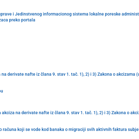
uprave i Jedinstvenog informacionog sistema lokalne poreske administra
zaca preko portala
derivate nafte iz člana 9. stav 1. tač. 1), 2) i 3) Zakona o akcizama 
pu
iza na derivate nafte iz člana 9. stav 1. tač. 1), 2) i 3) Zakona o ak
 računa koji se vode kod banaka o migraciji svih aktivnih faktura subj