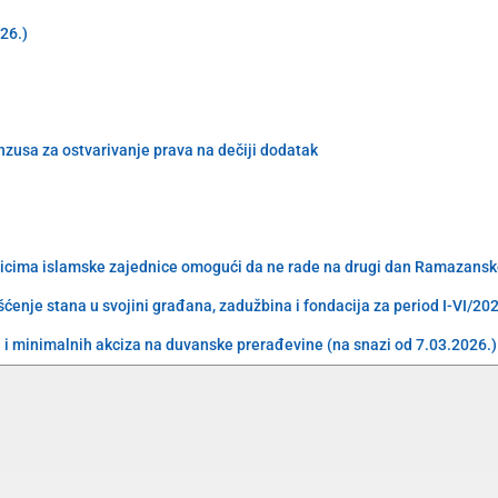
026.)
enzusa za ostvarivanje prava na dečiji dodatak
nicima islamske zajednice omogući da ne rade na drugi dan Ramazansk
ćenje stana u svojini građana, zadužbina i fondacija za period I-VI/20
i minimalnih akciza na duvanske prerađevine (na snazi od 7.03.2026.)