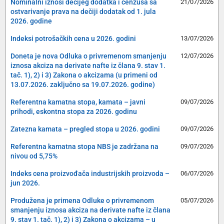
Nominalni iznosi dečijeg dodatka i cenzusa sa
21/07/2026
ostvarivanje prava na dečiji dodatak od 1. jula
2026. godine
Indeksi potrošačkih cena u 2026. godini
13/07/2026
Doneta je nova Odluka o privremenom smanjenju
12/07/2026
iznosa akciza na derivate nafte iz člana 9. stav 1.
tač. 1), 2) i 3) Zakona o akcizama (u primeni od
13.07.2026. zaključno sa 19.07.2026. godine)
Referentna kamatna stopa, kamata – javni
09/07/2026
prihodi, eskontna stopa za 2026. godinu
Zatezna kamata – pregled stopa u 2026. godini
09/07/2026
Referentna kamatna stopa NBS je zadržana na
09/07/2026
nivou od 5,75%
Indeks cena proizvođača industrijskih proizvoda –
06/07/2026
jun 2026.
Produžena je primena Odluke o privremenom
05/07/2026
smanjenju iznosa akciza na derivate nafte iz člana
9. stav 1. tač. 1), 2) i 3) Zakona o akcizama – u