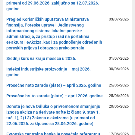
primeni od 29.06.2026. zaključno sa 12.07.2026.
godine
Pregled Korisničkih uputstava Ministarstva
03/07/2026
finansija, Poreske uprave i Jedinstvenog
informacionog sistema lokalne poreske
administracije, za pristup i rad na portalima
eFaktura i eAkciza, kao i za podnošenje određenih
poreskih prijava i obrazaca preko portala
Srednji kurs na kraju meseca u 2026.
01/07/2026
Indeksi industrijske proizvodnje – maj 2026.
30/06/2026
godine
Prosečne neto zarade (plate) – april 2026. godine
25/06/2026
Prosečne bruto zarade (plate) – april 2026. godine
25/06/2026
Doneta je nova Odluka o privremenom smanjenju
20/06/2026
iznosa akciza na derivate nafte iz člana 9. stav 1.
tač. 1), 2) i 3) Zakona o akcizama (u primeni od
22.06.2026. zaključno sa 28.06.2026. godine)
Evropska centralna banka je povećala referentnu
17/06/2026